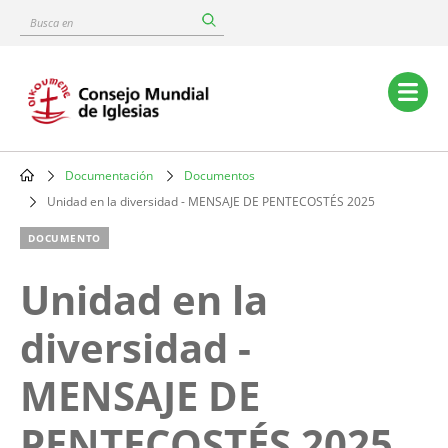
Skip
Busca
to
en
main
content
Main
navigation
Documentación
Documentos
Breadcrumb
Unidad en la diversidad - MENSAJE DE PENTECOSTÉS 2025
DOCUMENTO
Unidad en la
diversidad -
MENSAJE DE
PENTECOSTÉS 2025