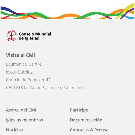
Visite el CMI
Ecumenical Centre
Kyoto Building
Chemin du Pommier 42
CH-1218 Le Grand-Saconnex, Switzerland
Main
Acerca del CMI
Participe
navigation
Iglesias miembros
Documentación
Noticias
Contacto & Prensa