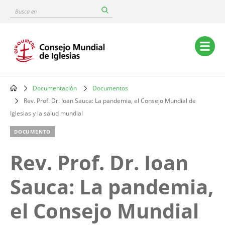
Skip
Busca
to
en
main
content
Main
navigation
Documentación
Documentos
Breadcrumb
Rev. Prof. Dr. Ioan Sauca: La pandemia, el Consejo Mundial de
Iglesias y la salud mundial
DOCUMENTO
Rev. Prof. Dr. Ioan
Sauca: La pandemia,
el Consejo Mundial