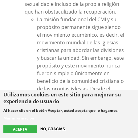
sexualidad e incluso de la propia religión
que han obstaculizado la recuperación.
La misión fundacional del CMI y su
propósito permanente sigue siendo
el movimiento ecuménico, es decir, el
movimiento mundial de las iglesias
cristianas para abordar las divisiones
y buscar la unidad. Sin embargo, este
propósito y este movimiento nunca
fueron simple o únicamente en
beneficio de la comunidad cristiana o
de las propias iglesias. Desde el
Utilizamos cookies en este sitio para mejorar su
principio, la búsqueda de la unidad
experiencia de usuario
del CMI ha sido por el bien de la
Al hacer clic en el botón Aceptar, usted acepta que lo hagamos.
humanidad y del planeta, en aras de
Más información
la justicia y la paz.
Es este propósito más amplio el que
ACEPTA
NO, GRACIAS.
impulsó al CMI, incluso antes de su