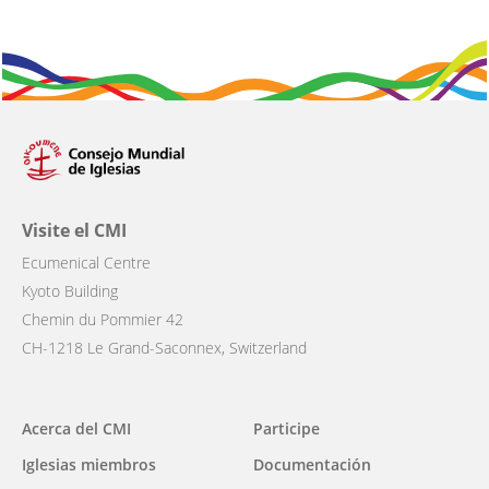
Visite el CMI
Ecumenical Centre
Kyoto Building
Chemin du Pommier 42
CH-1218 Le Grand-Saconnex, Switzerland
Main
Acerca del CMI
Participe
navigation
Iglesias miembros
Documentación