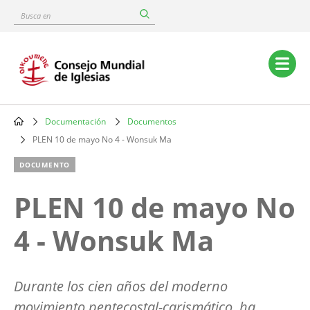
Skip
Busca
to
en
main
content
Main
navigation
Documentación
Documentos
Breadcrumb
PLEN 10 de mayo No 4 - Wonsuk Ma
DOCUMENTO
PLEN 10 de mayo No
4 - Wonsuk Ma
Durante los cien años del moderno
movimiento pentecostal-carismático, ha