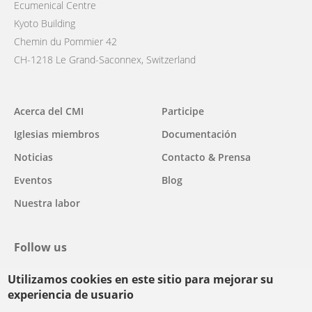
Ecumenical Centre
Kyoto Building
Chemin du Pommier 42
CH-1218 Le Grand-Saconnex, Switzerland
Main
Acerca del CMI
Participe
navigation
Iglesias miembros
Documentación
Noticias
Contacto & Prensa
Eventos
Blog
Nuestra labor
Follow us
Utilizamos cookies en este sitio para mejorar su
facebook
twitter
youtube
youtube
instagram
experiencia de usuario
Select