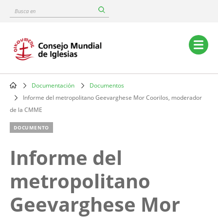
Skip
Busca
to
en
main
content
Main
navigation
Documentación
Documentos
Breadcrumb
Informe del metropolitano Geevarghese Mor Coorilos, moderador
de la CMME
DOCUMENTO
Informe del
metropolitano
Geevarghese Mor