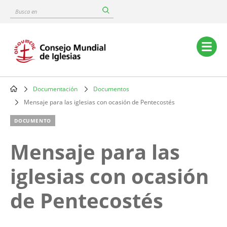
Skip
Busca
to
en
main
content
Main
navigation
Documentación
Documentos
Breadcrumb
Mensaje para las iglesias con ocasión de Pentecostés
DOCUMENTO
Mensaje para las
iglesias con ocasión
de Pentecostés