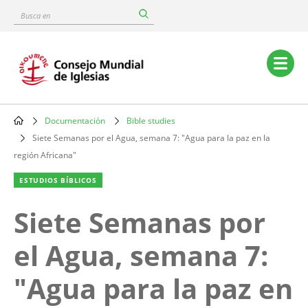
Skip
Busca
to
en
main
content
Main
navigation
Documentación
Bible studies
Breadcrumb
Siete Semanas por el Agua, semana 7: "Agua para la paz en la
región Africana"
ESTUDIOS BÍBLICOS
Siete Semanas por
el Agua, semana 7:
"Agua para la paz en