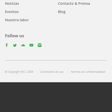
Noticias
Contacto & Prensa
Eventos
Blog
Nuestra labor
Follow us
facebook
twitter
youtube
youtube
instagram
Select
your
Footer
language
© Copyright WCC 2026
Condiciones de uso
Normas de confidencialidad
menu