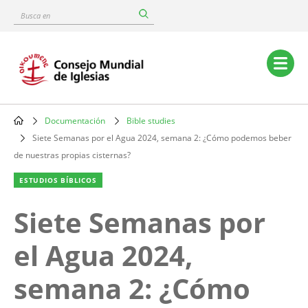
Skip
Busca
to
en
main
content
Main
navigation
Documentación
Bible studies
Breadcrumb
Siete Semanas por el Agua 2024, semana 2: ¿Cómo podemos beber
de nuestras propias cisternas?
ESTUDIOS BÍBLICOS
Siete Semanas por
el Agua 2024,
semana 2: ¿Cómo