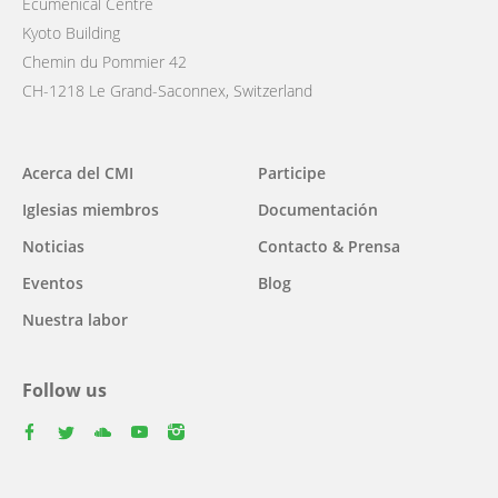
Ecumenical Centre
Kyoto Building
Chemin du Pommier 42
CH-1218 Le Grand-Saconnex, Switzerland
Main
Acerca del CMI
Participe
navigation
Iglesias miembros
Documentación
Noticias
Contacto & Prensa
Eventos
Blog
Nuestra labor
Follow us
facebook
twitter
youtube
youtube
instagram
Select