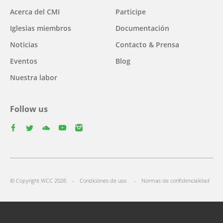
Main
Acerca del CMI
Participe
navigation
Iglesias miembros
Documentación
Noticias
Contacto & Prensa
Eventos
Blog
Nuestra labor
Follow us
facebook
twitter
youtube
youtube
instagram
Select
your
Footer
language
© Copyright WCC 2026
Condiciones de uso
Normas de confidencialidad
menu