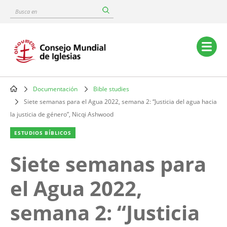
Skip
Busca
to
en
main
content
Main
navigation
Documentación
Bible studies
Breadcrumb
Siete semanas para el Agua 2022, semana 2: “Justicia del agua hacia
la justicia de género”, Nicqi Ashwood
ESTUDIOS BÍBLICOS
Siete semanas para
el Agua 2022,
semana 2: “Justicia