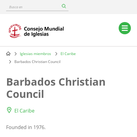
Skip
Busca
to
en
main
content
Main
navigation
Iglesias miembros
El Caribe
Breadcrumb
Barbados Christian Council
Barbados Christian
Council
El Caribe
Founded in 1976.