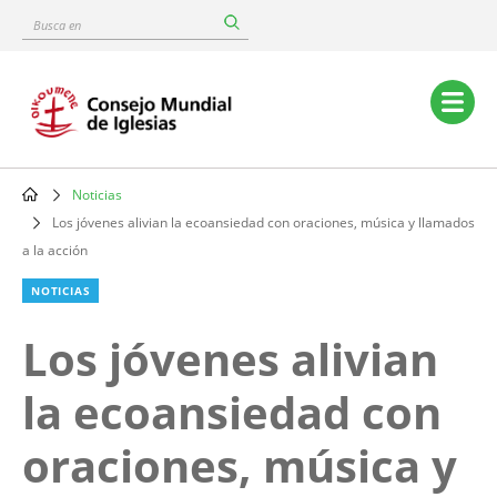
Skip
Busca
to
en
main
content
Main
navigation
Noticias
Breadcrumb
Los jóvenes alivian la ecoansiedad con oraciones, música y llamados
a la acción
NOTICIAS
Los jóvenes alivian
la ecoansiedad con
oraciones, música y