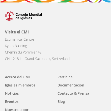
Visite el CMI
Ecumenical Centre
Kyoto Building
Chemin du Pommier 42
CH-1218 Le Grand-Saconnex, Switzerland
Main
Acerca del CMI
Participe
navigation
Iglesias miembros
Documentación
Noticias
Contacto & Prensa
Eventos
Blog
Nuestra labor