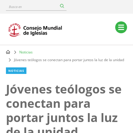
Skip
Busca
to
en
main
content
Main
navigation
Noticias
Breadcrumb
Jóvenes teólogos se conectan para portar juntos la luz de la unidad
NOTICIAS
Jóvenes teólogos se
conectan para
portar juntos la luz
de la unidad