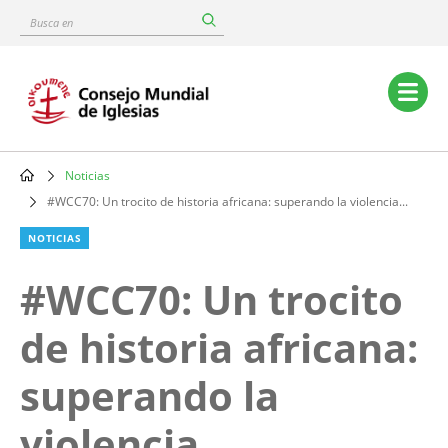
Skip
Busca
to
en
main
content
Main
navigation
Noticias
Breadcrumb
#WCC70: Un trocito de historia africana: superando la violencia...
NOTICIAS
#WCC70: Un trocito
de historia africana:
superando la
violencia...