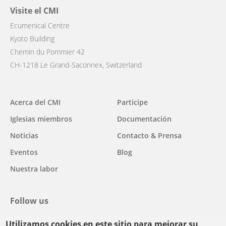
Visite el CMI
Ecumenical Centre
Kyoto Building
Chemin du Pommier 42
CH-1218 Le Grand-Saconnex, Switzerland
Main
Acerca del CMI
Participe
navigation
Iglesias miembros
Documentación
Noticias
Contacto & Prensa
Eventos
Blog
Nuestra labor
Follow us
Utilizamos cookies en este sitio para mejorar su