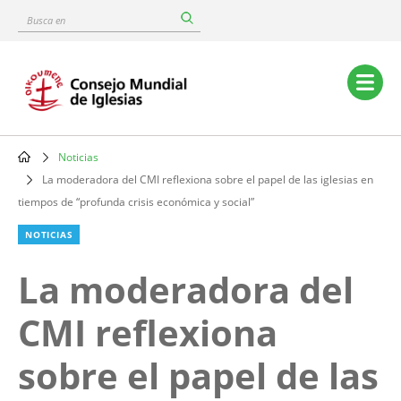
Skip
Busca
to
en
main
content
Main
navigation
Noticias
Breadcrumb
La moderadora del CMI reflexiona sobre el papel de las iglesias en
tiempos de “profunda crisis económica y social”
NOTICIAS
La moderadora del
CMI reflexiona
sobre el papel de las