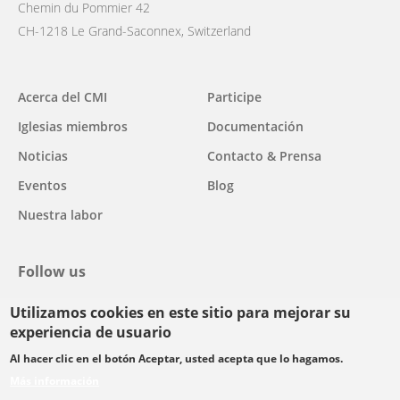
Chemin du Pommier 42
CH-1218 Le Grand-Saconnex, Switzerland
Main
Acerca del CMI
Participe
navigation
Iglesias miembros
Documentación
Noticias
Contacto & Prensa
Eventos
Blog
Nuestra labor
Follow us
Utilizamos cookies en este sitio para mejorar su
facebook
twitter
youtube
youtube
instagram
experiencia de usuario
Select
Al hacer clic en el botón Aceptar, usted acepta que lo hagamos.
your
Más información
Footer
language
© Copyright WCC 2026
Condiciones de uso
Normas de confidencialidad