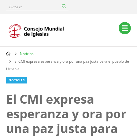
Skip
Busca
to
en
main
content
Main
navigation
Noticias
Breadcrumb
El CMI expresa esperanza y ora por una paz justa para el pueblo de
Ucrania
NOTICIAS
El CMI expresa
esperanza y ora por
una paz justa para