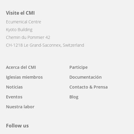
Visite el CMI
Ecumenical Centre
Kyoto Building
Chemin du Pommier 42
CH-1218 Le Grand-Saconnex, Switzerland
Main
Acerca del CMI
Participe
navigation
Iglesias miembros
Documentación
Noticias
Contacto & Prensa
Eventos
Blog
Nuestra labor
Follow us