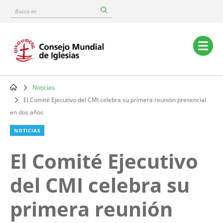
Skip
Busca
to
en
main
content
Main
navigation
Noticias
Breadcrumb
El Comité Ejecutivo del CMI celebra su primera reunión presencial
en dos años
NOTICIAS
El Comité Ejecutivo
del CMI celebra su
primera reunión