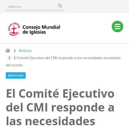
Skip
Busca
to
en
main
content
Main
navigation
Noticias
Breadcrumb
El Comité Ejecutivo del CMI responde a las necesidades acuciantes
del mundo
NOTICIAS
El Comité Ejecutivo
del CMI responde a
las necesidades