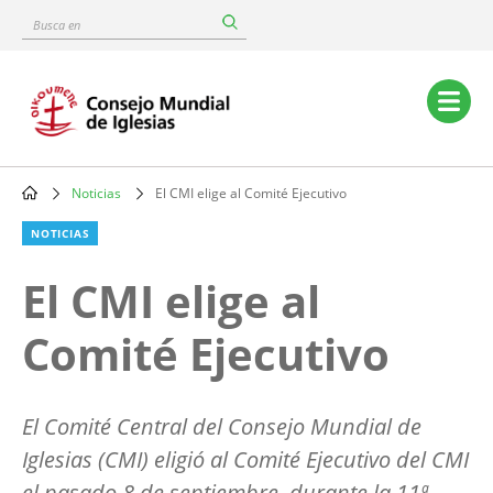
Skip
Busca
to
en
main
content
Main
navigation
Noticias
El CMI elige al Comité Ejecutivo
Breadcrumb
NOTICIAS
El CMI elige al
Comité Ejecutivo
El Comité Central del Consejo Mundial de
Iglesias (CMI) eligió al Comité Ejecutivo del CMI
el pasado 8 de septiembre, durante la 11ª