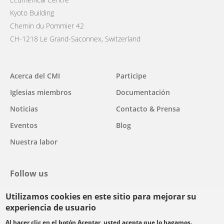
Kyoto Building
Chemin du Pommier 42
CH-1218 Le Grand-Saconnex, Switzerland
Main
Acerca del CMI
Participe
navigation
Iglesias miembros
Documentación
Noticias
Contacto & Prensa
Eventos
Blog
Nuestra labor
Follow us
Utilizamos cookies en este sitio para mejorar su
facebook
twitter
youtube
youtube
instagram
experiencia de usuario
Select
Al hacer clic en el botón Aceptar, usted acepta que lo hagamos.