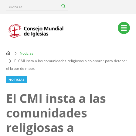
Skip
Busca
to
en
main
content
Main
navigation
Noticias
Breadcrumb
El CMI insta a las comunidades religiosas a colaborar para detener
el brote de mpox
NOTICIAS
El CMI insta a las
comunidades
religiosas a