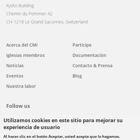
Kyoto Building
Chemin du Pommier 42
CH-1218 Le Grand-Saconnex, Switzerland
Main
Acerca del CMI
Participe
navigation
Iglesias miembros
Documentación
Noticias
Contacto & Prensa
Eventos
Blog
Nuestra labor
Follow us
Utilizamos cookies en este sitio para mejorar su
facebook
twitter
youtube
youtube
instagram
experiencia de usuario
Select
Al hacer clic en el botón Aceptar, usted acepta que lo hagamos.