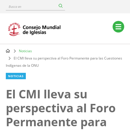
Skip
Busca
to
en
main
content
Main
navigation
Noticias
Breadcrumb
El CMI lleva su perspectiva al Foro Permanente para las Cuestiones
Indígenas de la ONU
NOTICIAS
El CMI lleva su
perspectiva al Foro
Permanente para