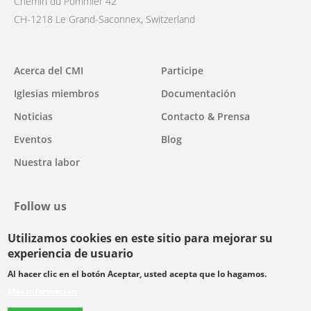
Chemin du Pommier 42
CH-1218 Le Grand-Saconnex, Switzerland
Main
Acerca del CMI
Participe
navigation
Iglesias miembros
Documentación
Noticias
Contacto & Prensa
Eventos
Blog
Nuestra labor
Follow us
Utilizamos cookies en este sitio para mejorar su
facebook
twitter
youtube
youtube
instagram
experiencia de usuario
Select
Al hacer clic en el botón Aceptar, usted acepta que lo hagamos.
your
Más información
Footer
language
© Copyright WCC 2026
Condiciones de uso
Normas de confidencialidad