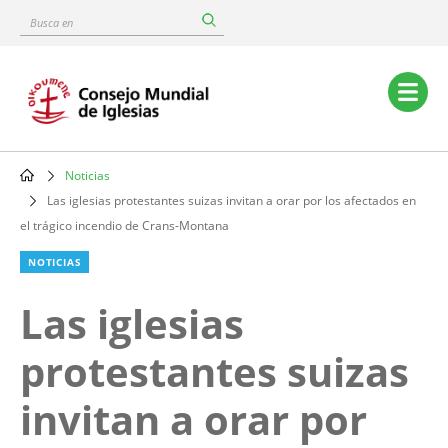
Skip
Busca
to
en
main
content
Main
navigation
Noticias
Breadcrumb
Las iglesias protestantes suizas invitan a orar por los afectados en
el trágico incendio de Crans-Montana
NOTICIAS
Las iglesias
protestantes suizas
invitan a orar por