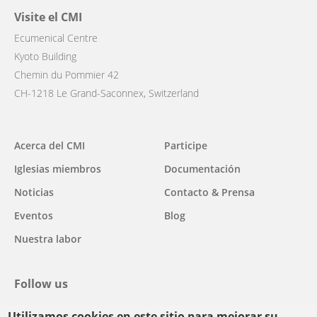
Visite el CMI
Ecumenical Centre
Kyoto Building
Chemin du Pommier 42
CH-1218 Le Grand-Saconnex, Switzerland
Main
Acerca del CMI
Participe
navigation
Iglesias miembros
Documentación
Noticias
Contacto & Prensa
Eventos
Blog
Nuestra labor
Follow us
Utilizamos cookies en este sitio para mejorar su