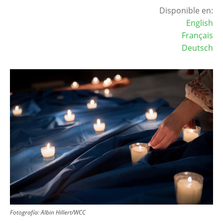
Disponible en:
English
Français
Deutsch
Image
Fotografía:
Albin Hillert/WCC