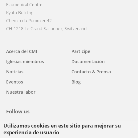
Ecumenical Centre
Kyoto Building
Chemin du Pommier 42
CH-1218 Le Grand-Saconnex, Switzerland
Main
Acerca del CMI
Participe
navigation
Iglesias miembros
Documentación
Noticias
Contacto & Prensa
Eventos
Blog
Nuestra labor
Follow us
Utilizamos cookies en este sitio para mejorar su
facebook
twitter
youtube
youtube
instagram
experiencia de usuario