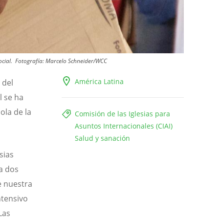
ocial.
Fotografía:
Marcelo Schneider/WCC
América Latina
 del
l se ha
ola de la
Comisión de las Iglesias para
Asuntos Internacionales (CIAI)
Salud y sanación
sias
ta dos
e nuestra
ntensivo
Las