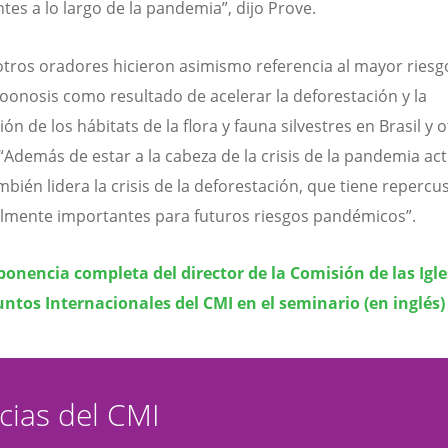
tes a lo largo de la pandemia”, dijo Prove.
otros oradores hicieron asimismo referencia al mayor riesg
oonosis como resultado de acelerar la deforestación y la
ón de los hábitats de la flora y fauna silvestres en Brasil y 
 “Además de estar a la cabeza de la crisis de la pandemia act
mbién lidera la crisis de la deforestación, que tiene repercu
lmente importantes para futuros riesgos pandémicos”.
ponencia completa del director de la Comisión de las Igle
ntos Internacionales del CMI en el seminario (en inglés)
icias del CMI