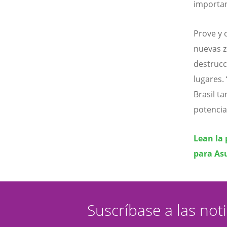
importan
Prove y 
nuevas z
destrucci
lugares.
Brasil ta
potencia
Lean la 
para Asu
Suscríbase a las not