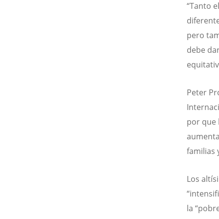
“Tanto e
diferent
pero tam
debe dar
equitati
Peter Pr
Internac
por que 
aumentan
familias
Los altí
“intensi
la “pobre