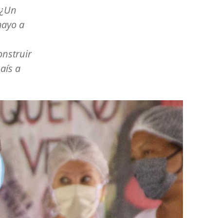
 ¿Un
mayo a
onstruir
aís a