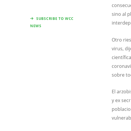
consecue
sino al 
SUBSCRIBE TO WCC
interdep
NEWS
Otro rie
virus, d
científi
coronavi
sobre to
El arzob
y ex secr
poblacio
vulnerab