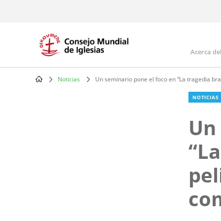
Skip
to
main
content
Acerca de
Mai
navi
Noticias
Un seminario pone el foco en “La tragedia bra
Breadcrumb
NOTICIAS
Un 
“La
pel
co