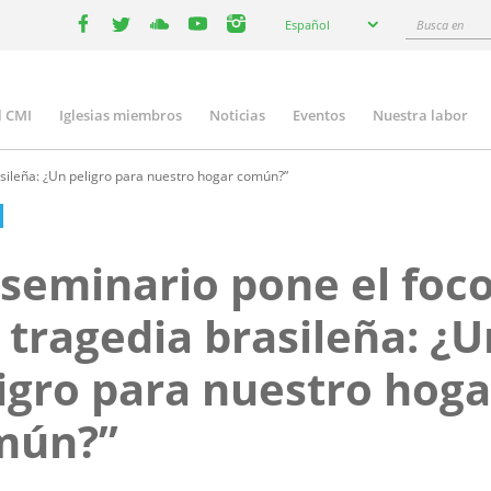
Select
Busca
Español
your
facebook
twitter
youtube
youtube
instagram
en
language
l CMI
Iglesias miembros
Noticias
Eventos
Nuestra labor
n
gation
sileña: ¿Un peligro para nuestro hogar común?”
seminario pone el foc
 tragedia brasileña: ¿U
igro para nuestro hoga
mún?”