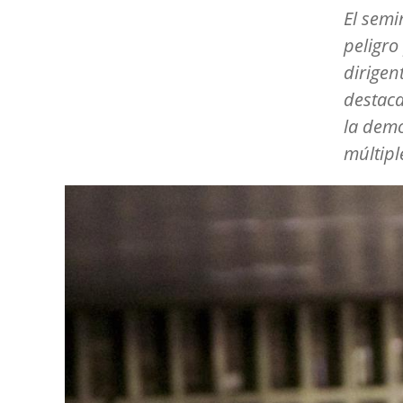
El semi
peligro
dirigen
destaca
la demo
múltiple
Image