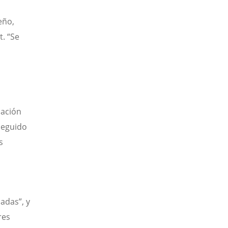
eño,
. “Se
pación
seguido
s
adas”, y
res