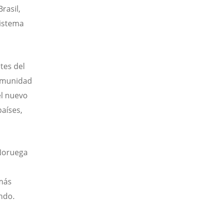
rasil,
sistema
tes del
comunidad
el nuevo
aíses,
 Noruega
 más
ndo.