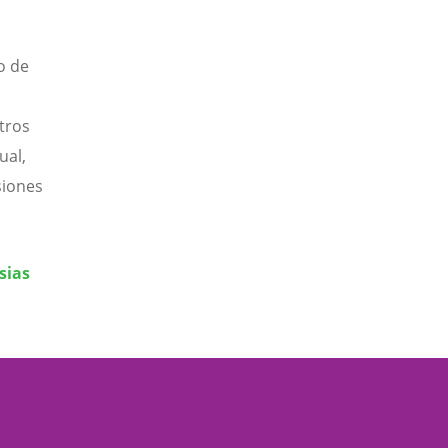
o de
otros
ual,
siones
sias