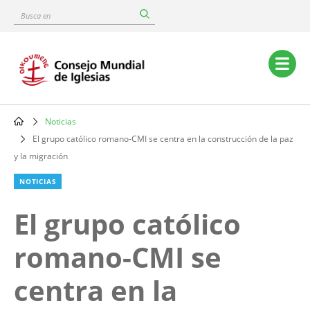
Skip
Busca
to
en
main
content
Main
navigation
Noticias
Breadcrumb
El grupo católico romano-CMI se centra en la construcción de la paz
y la migración
NOTICIAS
El grupo católico
romano-CMI se
centra en la