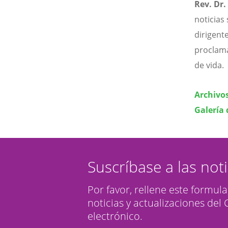
Rev. Dr.
noticias 
dirigent
proclama
de vida.
Archivos
Galería 
Suscríbase a las not
Por favor, rellene este formula
noticias y actualizaciones del
electrónico.