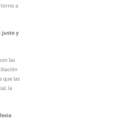
 torno a
 justo y
son las
iliación
a que las
al, la
lesia