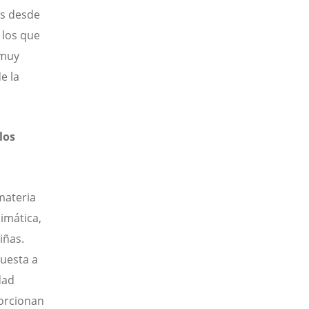
os desde
 los que
 muy
e la
los
materia
limática,
iñas.
puesta a
dad
porcionan