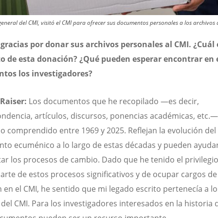
general del CMI, visitó el CMI para ofrecer sus documentos personales a los archivos 
racias por donar sus archivos personales al CMI. ¿Cuál e
to de esta donación? ¿Qué pueden esperar encontrar en 
tos los investigadores?
 Raiser:
Los documentos que he recopilado —es decir,
ndencia, artículos, discursos, ponencias académicas, etc.
do comprendido entre 1969 y 2025. Reflejan la evolución del
to ecuménico a lo largo de estas décadas y pueden ayudar
tar los procesos de cambio. Dado que he tenido el privilegi
arte de estos procesos significativos y de ocupar cargos de
n en el CMI, he sentido que mi legado escrito pertenecía a lo
 del CMI. Para los investigadores interesados en la historia 