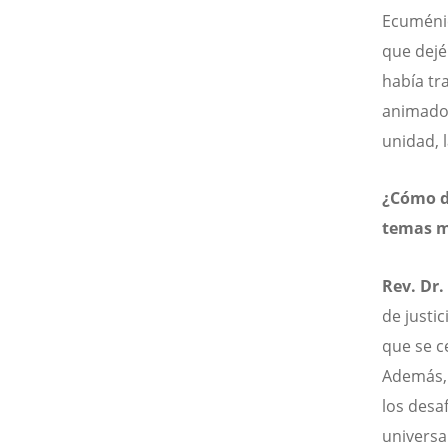
Ecuménic
que dejé
había tr
animado 
unidad, l
¿Cómo de
temas m
Rev. Dr.
de justic
que se c
Además, 
los desa
universa