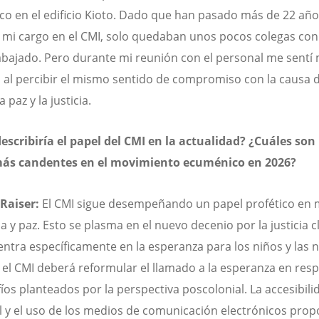
o en el edificio Kioto. Dado que han pasado más de 22 añ
 mi cargo en el CMI, solo quedaban unos pocos colegas con
abajado. Pero durante mi reunión con el personal me sentí
al percibir el mismo sentido de compromiso con la causa d
a paz y la justicia.
scribiría el papel del CMI en la actualidad? ¿Cuáles son 
ás candentes en el movimiento ecuménico en 2026?
 Raiser:
El CMI sigue desempeñando un papel profético en 
ia y paz. Esto se plasma en el nuevo decenio por la justicia c
entra específicamente en la esperanza para los niños y las n
el CMI deberá reformular el llamado a la esperanza en res
fíos planteados por la perspectiva poscolonial. La accesibili
l y el uso de los medios de comunicación electrónicos pro