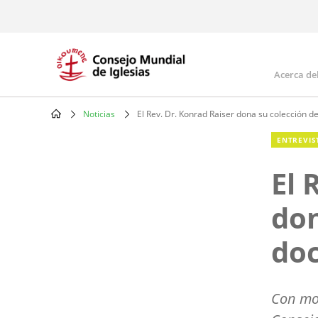
Skip
to
main
content
Acerca de
Mai
navi
Noticias
El Rev. Dr. Konrad Raiser dona su colección 
Breadcrumb
ENTREVIS
El 
don
do
Con mot