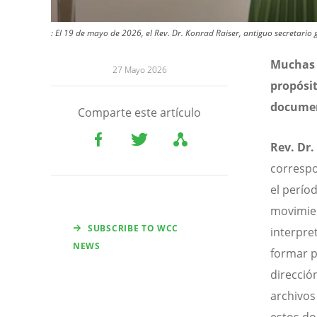
: El 19 de mayo de 2026, el Rev. Dr. Konrad Raiser, antiguo secretario 
Muchas g
27 Mayo 2026
propósi
documen
Comparte este artículo
Rev. Dr.
correspo
el perío
movimien
SUBSCRIBE TO WCC
interpre
NEWS
formar p
direcció
archivos