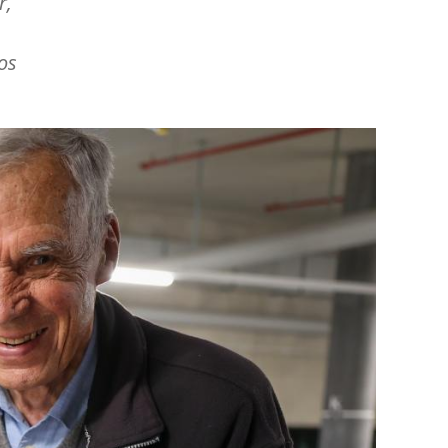
r,
os