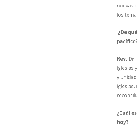
nuevas p
los tema
¿De qué
pacífico
Rev. Dr.
iglesias
y unidad
iglesias,
reconcili
¿Cuál es
hoy?