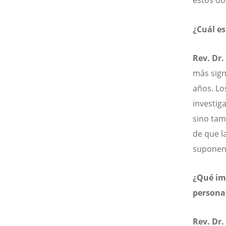
estos d
¿Cuál es
Rev. Dr.
más signi
años. Lo
investiga
sino tam
de que l
suponen 
¿Qué imp
persona
Rev. Dr.