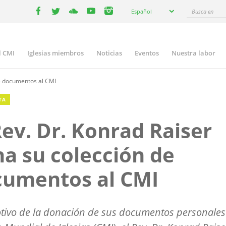
Select
Busca
Español
your
facebook
twitter
youtube
youtube
instagram
en
language
l CMI
Iglesias miembros
Noticias
Eventos
Nuestra labor
n
gation
de documentos al CMI
TA
Rev. Dr. Konrad Raiser
a su colección de
cumentos al CMI
ivo de la donación de sus documentos personales