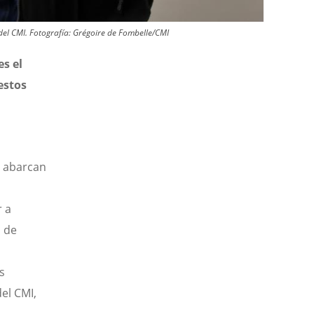
del CMI.
Fotografía:
Grégoire de Fombelle/CMI
s el
estos
— abarcan
 a
o de
s
del CMI,