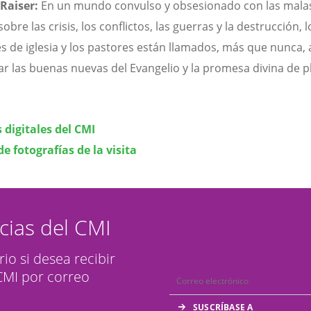
 Raiser:
En un mundo convulso y obsesionado con las mala
sobre las crisis, los conflictos, las guerras y la destrucción, l
es de iglesia y los pastores están llamados, más que nunca, 
r las buenas nuevas del Evangelio y la promesa divina de p
 digitales del CMI
de fotografías de la visita
icias del CMI
rio si desea recibir
 CMI por correo