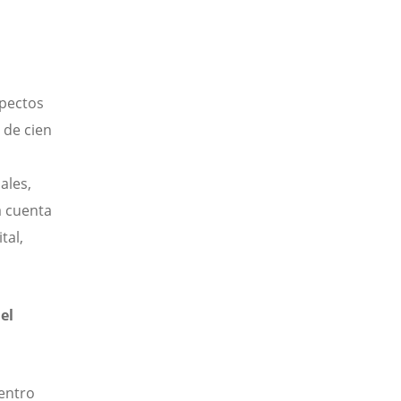
spectos
s de cien
ales,
a cuenta
tal,
el
Centro