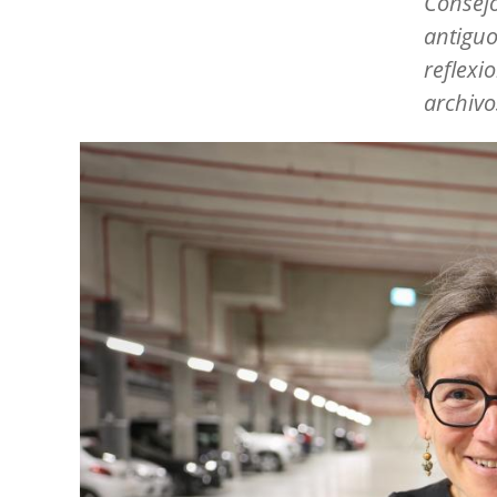
Consejo
antiguo
reflexi
archivo
Image