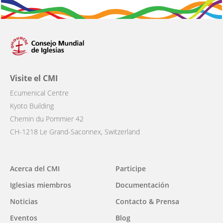
Visite el CMI
Ecumenical Centre
Kyoto Building
Chemin du Pommier 42
CH-1218 Le Grand-Saconnex, Switzerland
Main
Acerca del CMI
Participe
navigation
Iglesias miembros
Documentación
Noticias
Contacto & Prensa
Eventos
Blog