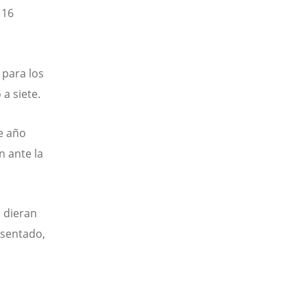
 16
 para los
a siete.
e año
n ante la
s dieran
esentado,