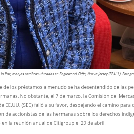
a Paz, monjas católicas ubicadas en Englewood Cliffs, Nueva Jersey (EE.UU.).
Fotogr
te de los préstamos a menudo se ha desentendido de las pe
ermanas. No obstante, el 7 de marzo, la Comisión del Merc
de EE.UU. (SEC) falló a su favor, despejando el camino para 
ón de accionistas de las hermanas sobre los derechos indíg
 en la reunión anual de Citigroup el 29 de abril.