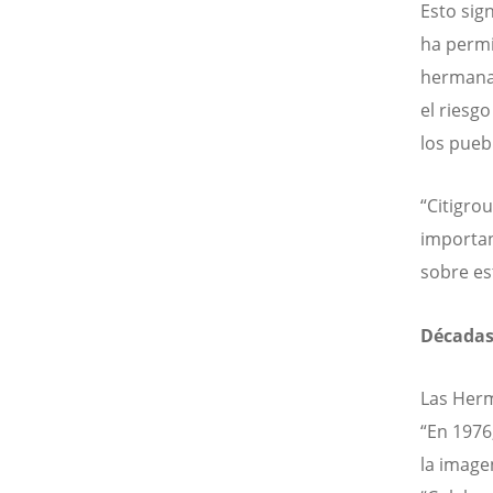
Esto sig
ha permi
hermanas
el riesg
los puebl
“Citigro
importan
sobre es
Décadas
Las Herm
“En 1976
la image