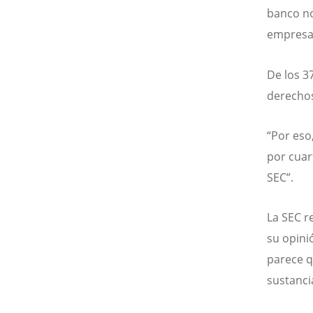
banco no
empresas
De los 3
derechos
“Por eso
por cuar
SEC”.
La SEC r
su opini
parece q
sustanci