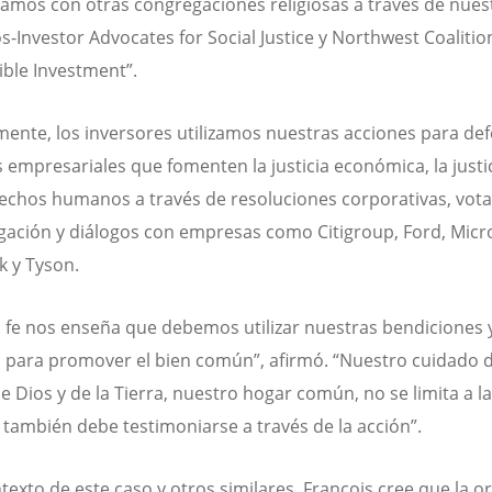
amos con otras congregaciones religiosas a través de nues
s-Investor Advocates for Social Justice y Northwest Coalitio
ble Investment”.
ente, los inversores utilizamos nuestras acciones para de
s empresariales que fomenten la justicia económica, la justic
rechos humanos a través de resoluciones corporativas, vot
gación y diálogos con empresas como Citigroup, Ford, Micro
 y Tyson.
 fe nos enseña que debemos utilizar nuestras bendiciones 
 para promover el bien común”, afirmó. “Nuestro cuidado d
e Dios y de la Tierra, nuestro hogar común, no se limita a la
 también debe testimoniarse a través de la acción”.
ntexto de este caso y otros similares, Francois cree que la o