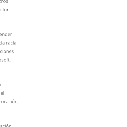
tros
n for
fender
ia racial
aciones
soft,
y
el
 oración,
ración