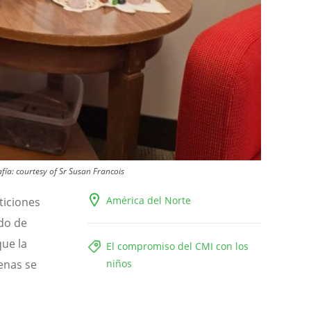
afía:
courtesy of Sr Susan Francois
América del Norte
ticiones
ado de
que la
El compromiso del CMI con los
enas se
niños