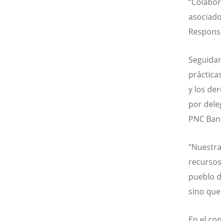
“Colabor
asociado
Responsi
Seguidam
práctica
y los de
por dele
PNC Bank
“Nuestra
recursos
pueblo d
sino que
En el co