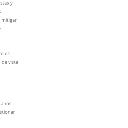
stas y
s
 mitigar
e
ro es
 de vista
 años.
stionar