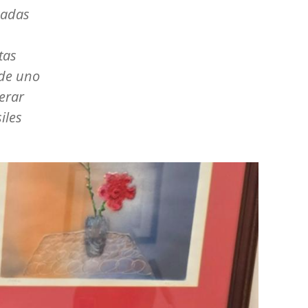
cadas
tas
 de uno
erar
iles