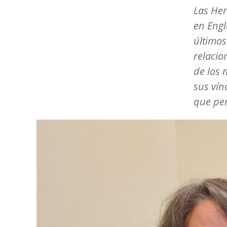
Las Her
en Engl
últimos
relacio
de los 
sus vín
que per
Image