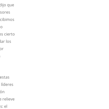
dijo que
rsores
ecibimos
do
es cierto
ar los
or
n
estas
 líderes
ión
 relieve
s: el