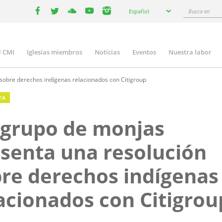
Select
Busca
Español
your
facebook
twitter
youtube
youtube
instagram
en
language
l CMI
Iglesias miembros
Noticias
Eventos
Nuestra labor
n
gation
sobre derechos indígenas relacionados con Citigroup
TA
 grupo de monjas
senta una resolución
re derechos indígenas
acionados con Citigrou