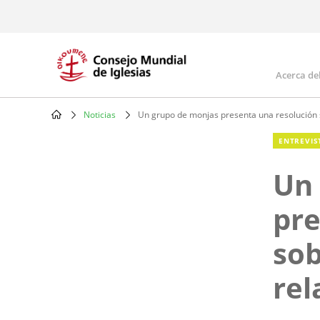
Skip
to
main
content
Acerca de
Mai
navi
Noticias
Un grupo de monjas presenta una resolución 
Breadcrumb
ENTREVIS
Un
pre
sob
rel