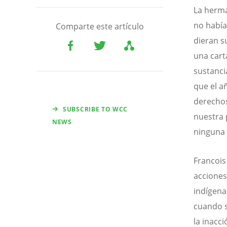
La herma
no había
Comparte este artículo
dieran s
una cart
sustanci
que el a
derechos
SUBSCRIBE TO WCC
nuestra 
NEWS
ninguna 
Francois
acciones
indígena
cuando s
la inacc