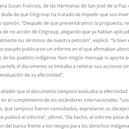
na Susan Francois, de las Hermanas de San José de la Paz, 
 duda de que Citigroup ha tratado de impedir que sus inve
u opinión. “Después de que presentáramos la propuesta, r
a de no acción de Citigroup, alegando que ya habían aplica
almente los términos de nuestra petición”, explicó. “Si bien 
ño pasado publicaron un informe en el que afirmaban abord
 de los pueblos indígenas ¾sin ningún mensaje ni aporte p
parte¾, el documento se limitaba a reiterar sus acciones si
evaluación de su efectividad”.
 añadió que el documento tampoco evaluaba la efectividad 
 en el cumplimiento de los estándares internacionales. “Los
s, que tampoco fueron consultados, expresaron su decepc
e publicó el informe”, afirmó. “De hecho, el informe pone de
ión del banco frente a los riesgos para los derechos indígena