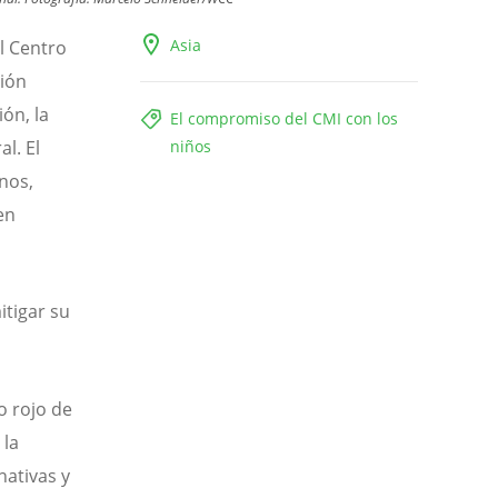
Asia
l Centro
ción
ión, la
El compromiso del CMI con los
l. El
niños
nos,
en
itigar su
 rojo de
 la
nativas y