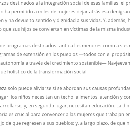
rzos destinados a la integración social de esas familias, el 
n ha permitido a miles de mujeres dejar atrás esa denigran
n y ha devuelto sentido y dignidad a sus vidas. Y, además, 
 que sus hijos se conviertan en víctimas de la misma indus
 de programas destinados tanto a los menores como a sus
gramas de extensión en los pueblos —todos con el propósi
a autonomía a través del crecimiento sostenible— Navjeeva
ue holístico de la transformación social.
eza solo puede aliviarse si se abordan sus causas profunda
ugar, los niños necesitan un techo, alimentos, atención y 
arrollarse; y, en segundo lugar, necesitan educación. La d
ria es crucial para convencer a las mujeres que trabajan en
ojo de que regresen a sus pueblos; y, a largo plazo, de que 