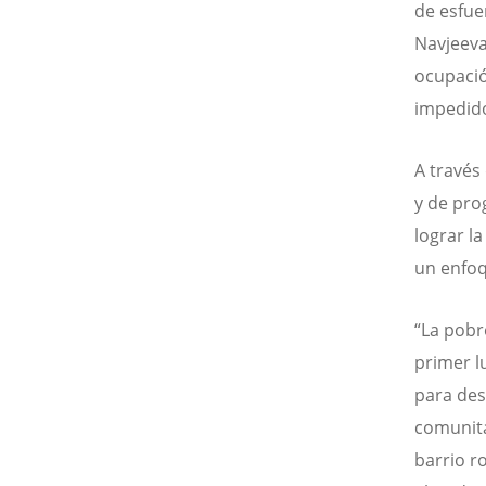
de esfue
Navjeeva
ocupació
impedido
A través
y de pro
lograr l
un enfoq
“La pobr
primer l
para des
comunita
barrio r