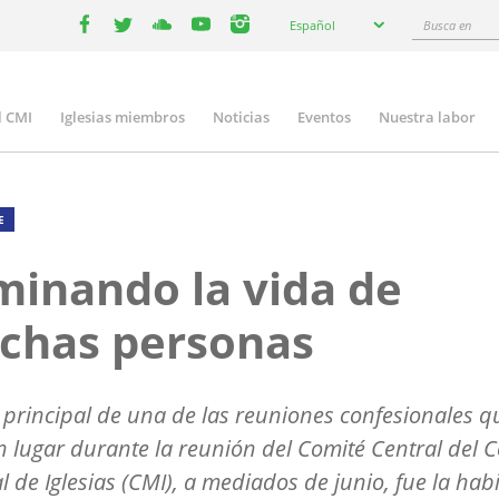
Select
Busca
Español
your
facebook
twitter
youtube
youtube
instagram
en
language
l CMI
Iglesias miembros
Noticias
Eventos
Nuestra labor
n
gation
E
minando la vida de
chas personas
 principal de una de las reuniones confesionales q
n lugar durante la reunión del Comité Central del 
 de Iglesias (CMI), a mediados de junio, fue la habi