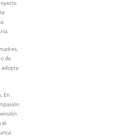
proyecto
te
ha
tria.
 madres,
to de
n adopta
s. En
compasión
imensión
 el
nunca