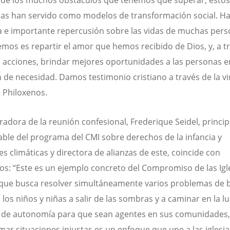
s han servido como modelos de transformación social. Ha
a e importante repercusión sobre las vidas de muchas pers
mos es repartir el amor que hemos recibido de Dios, y, a t
 acciones, brindar mejores oportunidades a las personas e
n de necesidad. Damos testimonio cristiano a través de la vi
 Philoxenos.
adora de la reunión confesional, Frederique Seidel, princip
ble del programa del CMI sobre derechos de la infancia y
es climáticas y directora de alianzas de este, coincide con
os: “Este es un ejemplo concreto del Compromiso de las Igl
 que busca resolver simultáneamente varios problemas de 
los niños y niñas a salir de las sombras y a caminar en la lu
 de autonomía para que sean agentes en sus comunidades,
mar situaciones injustas es un enfoque que une a las iglesia