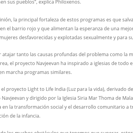
n sus pueblos”, explica Philoxenos.
inión, la principal fortaleza de estos programas es que salv
 en el barrio rojo y que alimentan la esperanza de una mejo
 mujeres desfavorecidas y explotadas sexualmente y para s
r atajar tanto las causas profundas del problema como la m
rea, el proyecto Navjeevan ha inspirado a iglesias de todo
 en marcha programas similares.
l proyecto Light to Life India (Luz para la vida), derivado de
 Navjeevan y dirigido por la Iglesia Siria Mar Thoma de Mal
a en la transformación social y el desarrollo comunitario a 
ción de la infancia.
 de los muchos obstáculos que tenemos que superar, estos