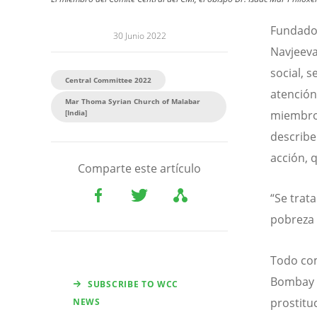
Fundado 
30 Junio 2022
Navjeeva
social, s
Central Committee 2022
atención 
Mar Thoma Syrian Church of Malabar
[India]
miembro 
describe
acción, 
Comparte este artículo
“Se trat
pobreza y
Todo com
Bombay y
SUBSCRIBE TO WCC
prostitu
NEWS