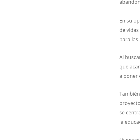
abandone
En su op
de vidas
para las
Al busca
que acar
a poner
También e
proyecto
se centr
la educa
“A pesar