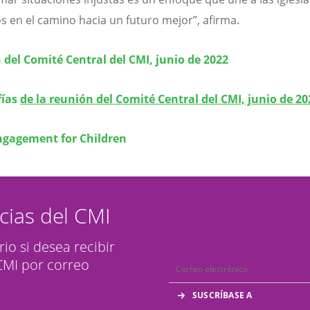
s en el camino hacia un futuro mejor”, afirma.
del Comité Central del CMI, junio de 2022
fías
de la reunión del Comité Central del CMI, junio de 20
ngagement for Children
icias del CMI
rio si desea recibir
 CMI por correo