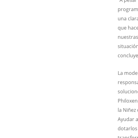
programa
una clar
que hace
nuestras
situació
concluye
La moder
responsa
solucion
Philoxen
la Niñez
Ayudar a 
dotarlos
transfor