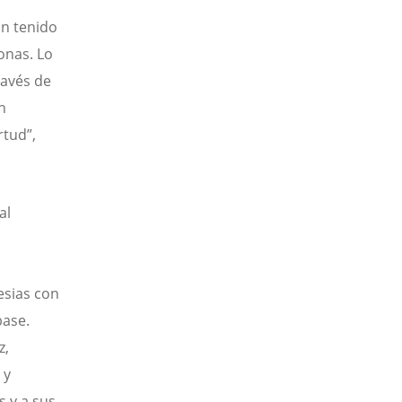
n tenido
onas. Lo
ravés de
n
rtud”,
al
esias con
base.
z,
 y
s y a sus