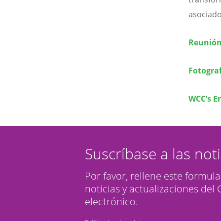
asociado
Reunión 
Fotogra
WCC’s E
Suscríbase a las not
Por favor, rellene este formula
noticias y actualizaciones del
electrónico.