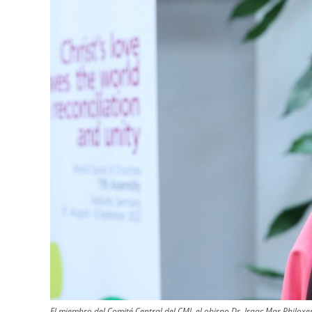
El miembro del Comité Central del CMI, el obispo Dr. Isaac Mar Philox