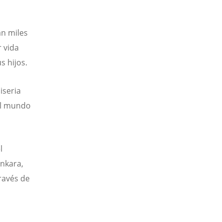
an miles
r vida
us hijos.
iseria
 el mundo
l
ankara,
través de