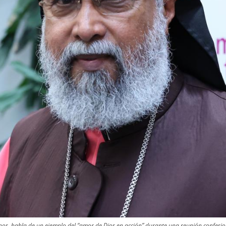
enos, habla de un ejemplo del “amor de Dios en acción” durante una reunión confesio