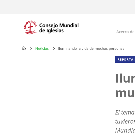
Skip
to
main
content
Acerca de
Mai
navi
Noticias
Iluminando la vida de muchas personas
Breadcrumb
REPORTAJ
Ilu
mu
El tema
tuviero
Mundial