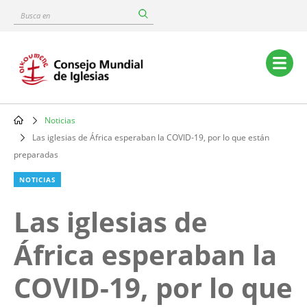
Skip
Busca
to
en
main
content
Main
navigation
Noticias
Breadcrumb
Las iglesias de África esperaban la COVID-19, por lo que están
preparadas
NOTICIAS
Las iglesias de
África esperaban la
COVID-19, por lo que