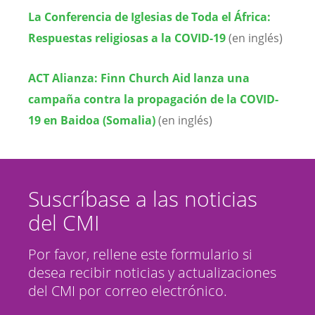
La Conferencia de Iglesias de Toda el África:
Respuestas religiosas a la COVID-19
(en inglés)
ACT Alianza: Finn Church Aid lanza una
campaña contra la propagación de la COVID-
19 en Baidoa (Somalia)
(en inglés)
Suscríbase a las noticias
del CMI
Por favor, rellene este formulario si
desea recibir noticias y actualizaciones
del CMI por correo electrónico.