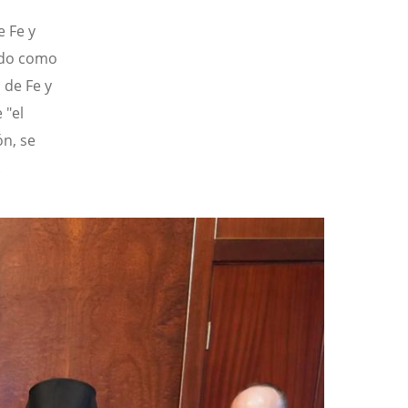
e Fe y
cido como
 de Fe y
 "el
ón, se
.