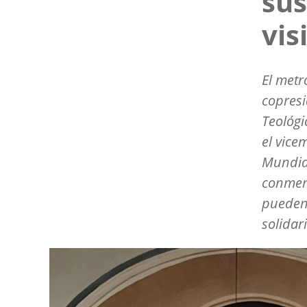
sus
vis
El metr
copresi
Teológi
el vice
Mundial
conmem
pueden 
solidar
Image