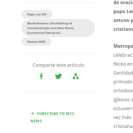
de oraci
papa Le
Pope Leo XIV
estuvo 
Bartholomew I (Archbishop of
Constantinople and New Rome,
cristian
Ecumenical Patriarch)
Nicaea 2025
Metropo
celebrac
Nicea en
Comparte este artículo
Santidad
primados
ortodoxo
iglesias
estuvier
SUBSCRIBE TO WCC
vez más 
NEWS
cristiana