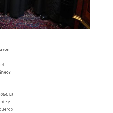
maron
el
áneo?
oque.
La
ente y
acuerdo