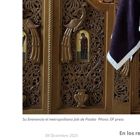
Su Eminencia el metropolitano Job de Pisidia Photo: EP press
En los r
09 Diciembre 2025