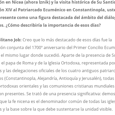
ón en Nicea (ahora İznik) y la visita histórica de Su Santi
ón XIV al Patriarcado Ecuménico en Constantinopla, ust
presente como una figura destacada del ámbito del diálo
os. ¿Cómo describiría la importancia de esos días?
litano Job:
Creo que lo más destacado de esos días fue la
ión conjunta del 1700º aniversario del Primer Concilio Ecu
 el mismo lugar donde sucedió. Aparte de la presencia de S
 el papa de Roma y de la Iglesia Ortodoxa, representada por
 y las delegaciones oficiales de los cuatro antiguos patria
s (Constantinopla, Alejandría, Antioquía y Jerusalén), todas 
 ortodoxas orientales y las comuniones cristianas mundiales
on presentes. Se trató de una presencia significativa: demo
que la fe nicena es el denominador común de todas las igle
s y la base sobre la que debe sustentarse la unidad visible.