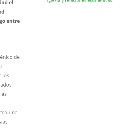
Iglesia y relaciones ecuménicas
dad el
ed
go entre
ménico de
u
 los
rcados
las
stró una
sias