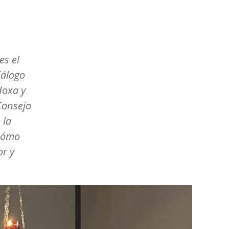
es el
iálogo
doxa y
Consejo
 la
 cómo
or y