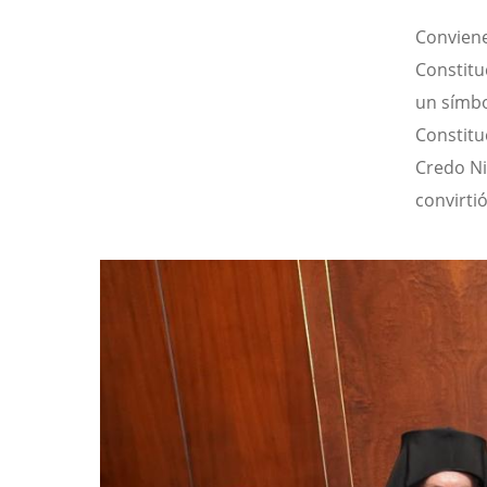
Conviene
Constitu
un símbo
Constitu
Credo Ni
convirtió
Image