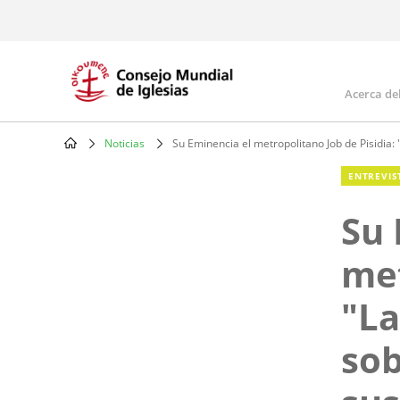
Skip
to
main
content
Acerca de
Mai
navi
Noticias
Su Eminencia el metropolitano Job de Pisidia: 
Breadcrumb
ENTREVIS
Su 
met
"La
sob