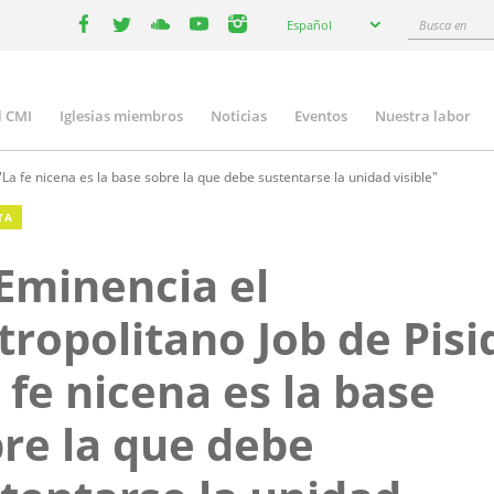
Select
Busca
Español
your
facebook
twitter
youtube
youtube
instagram
en
language
l CMI
Iglesias miembros
Noticias
Eventos
Nuestra labor
n
gation
"La fe nicena es la base sobre la que debe sustentarse la unidad visible"
TA
Eminencia el
ropolitano Job de Pisid
 fe nicena es la base
re la que debe