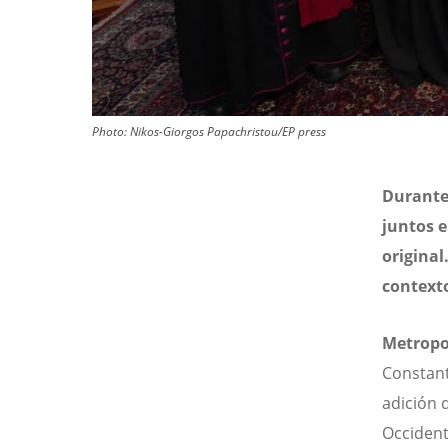
Photo: Nikos-Giorgos Papachristou/EP press
Durante 
juntos 
origina
context
Metropo
Constant
adición 
Occident