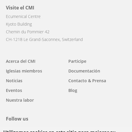
Visite el CMI
Ecumenical Centre
Kyoto Building
Chemin du Pommier 42
CH-1218 Le Grand-Saconnex, Switzerland
Main
Acerca del CMI
Participe
navigation
Iglesias miembros
Documentación
Noticias
Contacto & Prensa
Eventos
Blog
Nuestra labor
Follow us