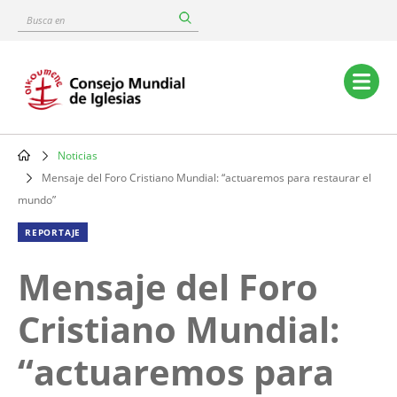
Skip
Busca
to
en
main
content
Main
navigation
Noticias
Breadcrumb
Mensaje del Foro Cristiano Mundial: “actuaremos para restaurar el
mundo”
REPORTAJE
Mensaje del Foro
Cristiano Mundial:
“actuaremos para