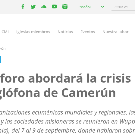
Select
Busca
Español
your
facebook
twitter
youtube
youtube
instagram
en
language
l CMI
Iglesias miembros
Noticias
Eventos
Nuestra labor
n
gation
erún
foro abordará la crisis
glófona de Camerún
anizaciones ecuménicas mundiales y regionales, la
s y las sociedades misioneras se reunieron en Wupp
ia), del 7 al 9 de septiembre, donde hablaron sobr