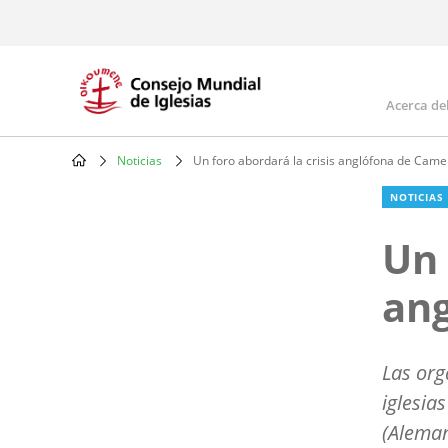
Skip
to
main
content
Acerca de
Mai
navi
Noticias
Un foro abordará la crisis anglófona de Cam
Breadcrumb
NOTICIAS
Un 
an
Las org
iglesia
(Aleman