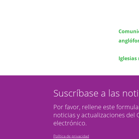
Comunica
anglófo
Iglesia
Suscríbase a las not
Por favor, rellene este formula
noticias y actualizaciones del
electrónico.
Política de privacidad