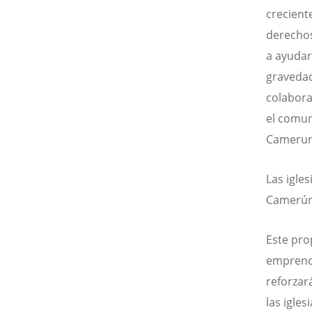
crecient
derechos
a ayudar
gravedad
colabora
el comun
Camerune
Las igle
Camerún, 
Este pro
emprende
reforzar
las iglesi