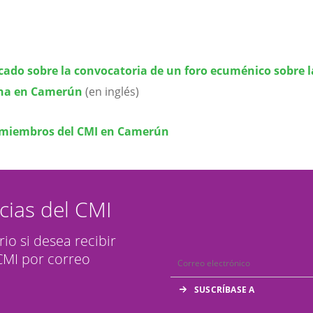
do sobre la convocatoria de un foro ecuménico sobre la
na en Camerún
(en inglés)
s miembros del CMI en Camerún
icias del CMI
rio si desea recibir
 CMI por correo