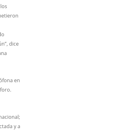
 los
metieron
do
n”, dice
ana
lófona en
foro.
nacional;
ctada y a