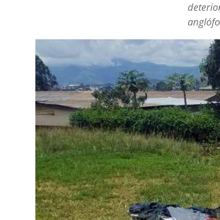
deterio
anglóf
Image