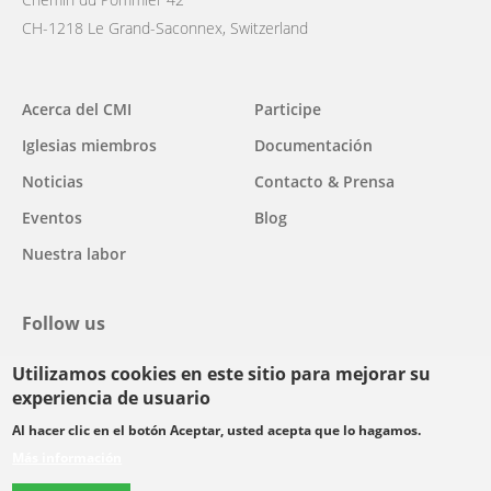
CH-1218 Le Grand-Saconnex, Switzerland
Main
Acerca del CMI
Participe
navigation
Iglesias miembros
Documentación
Noticias
Contacto & Prensa
Eventos
Blog
Nuestra labor
Follow us
Utilizamos cookies en este sitio para mejorar su
facebook
twitter
youtube
youtube
instagram
experiencia de usuario
Select
Al hacer clic en el botón Aceptar, usted acepta que lo hagamos.
your
Más información
Footer
language
© Copyright WCC 2026
Condiciones de uso
Normas de confidencialidad