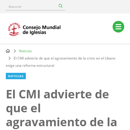
Skip
Busca
to
en
main
content
Main
navigation
Noticias
Breadcrumb
El CMI advierte de que el agravamiento de la crisis en el Líbano
exige una reforma estructural
NOTICIAS
El CMI advierte de
que el
agravamiento de la