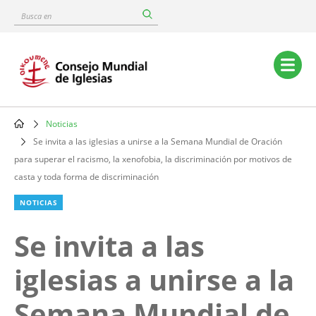
Skip
Busca
to
en
main
content
Main
navigation
Noticias
Breadcrumb
Se invita a las iglesias a unirse a la Semana Mundial de Oración
para superar el racismo, la xenofobia, la discriminación por motivos de
casta y toda forma de discriminación
NOTICIAS
Se invita a las
iglesias a unirse a la
Semana Mundial de