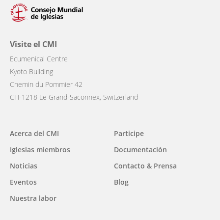
Visite el CMI
Ecumenical Centre
Kyoto Building
Chemin du Pommier 42
CH-1218 Le Grand-Saconnex, Switzerland
Main
Acerca del CMI
Participe
navigation
Iglesias miembros
Documentación
Noticias
Contacto & Prensa
Eventos
Blog
Nuestra labor