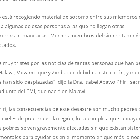
o está recogiendo material de socorro entre sus miembros c
r a algunas de esas personas a las que no llegan otras
ciones humanitarias. Muchos miembros del sínodo tambié
ectados.
 muy tristes por las noticias de tantas personas que han p
Malawi, Mozambique y Zimbabue debido a este ciclón, y mu
 han sido desplazadas”, dijo la Dra. Isabel Apawo Phiri, secr
adjunta del CMI, que nació en Malawi.
iri, las consecuencias de este desastre son mucho peores 
 niveles de pobreza en la región, lo que implica que la mayor
 pobres se ven gravemente afectadas sin que existan sist
entales para ayudarlos en el momento en que más lo nece