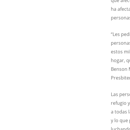
que afec
ha afect
personas
“Les ped
personas
estos mi
hogar, q
Benson M
Presbite
Las pers
refugio 
a todas 
y lo que
luchando