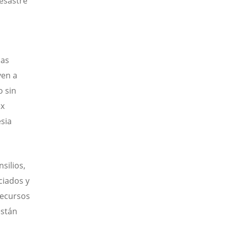
desastre
las
yen a
o sin
ex
esia
silios,
ciados y
recursos
están