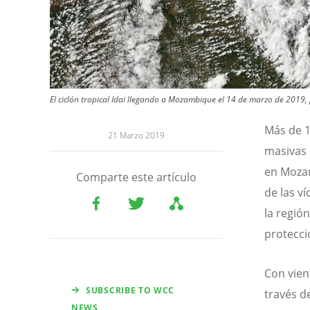
El ciclón tropical Idai llegando a Mozambique el 14 de marzo de 2019
Más de 1
21 Marzo 2019
masivas 
en Mozam
Comparte este artículo
de las ví
la regió
protecci
Con vien
SUBSCRIBE TO WCC
través d
NEWS