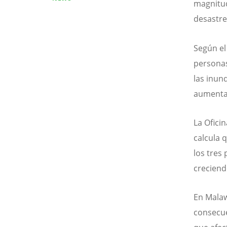
magnitud
desastre
Según el
personas
las inun
aumenta
La Ofici
calcula 
los tres
creciend
En Malaw
consecue