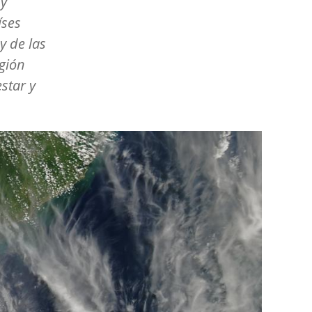
 y
íses
y de las
egión
star y