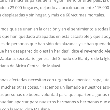
taron a muchas partes de la región meridional del país. El 
ado a 23 000 hogares, dejando a aproximadamente 115 000
 desplazadas y sin hogar, y más de 60 víctimas mortales.
imos que se unan en la oración y en el sentimiento a todas 
 que han quedado atrapadas en esta catástrofe y que apo
les de personas que han sido desplazadas y se han quedad
ue han desaparecido o están heridas”, dice el reverendo Al
aulana, secretario general del Sínodo de Blantyre de la Igl
riana de África Central de Malawi.
onas afectadas necesitan con urgencia alimentos, ropa, uten
y muchas otras cosas. “Hacemos un llamado a nuestros aso
las personas de buena voluntad para que aparten algunos 
 puedan aportar para nuestros hermanos y hermanas que 
 con la vida”, dice Maulana.