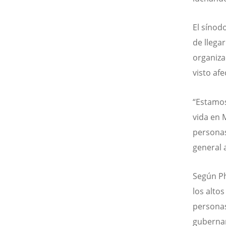
El sínod
de llega
organiza
visto af
“Estamos
vida en 
personas
general 
Según Ph
los altos
personas
gubernam