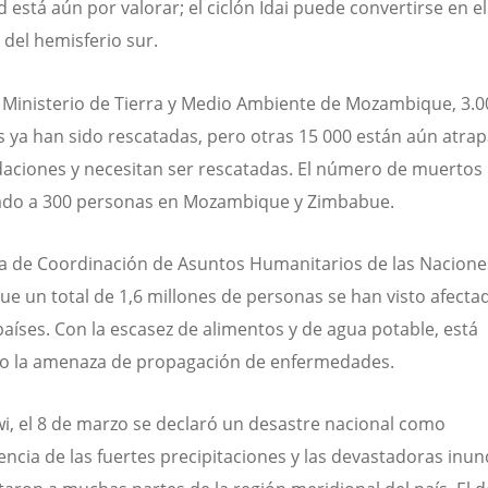
 está aún por valorar; el ciclón Idai puede convertirse en e
 del hemisferio sur.
 Ministerio de Tierra y Medio Ambiente de Mozambique, 3.0
 ya han sido rescatadas, pero otras 15 000 están aún atra
daciones y necesitan ser rescatadas. El número de muertos
do a 300 personas en Mozambique y Zimbabue.
na de Coordinación de Asuntos Humanitarios de las Nacion
que un total de 1,6 millones de personas se han visto afecta
 países. Con la escasez de alimentos y de agua potable, está
o la amenaza de propagación de enfermedades.
i, el 8 de marzo se declaró un desastre nacional como
ncia de las fuertes precipitaciones y las devastadoras inu