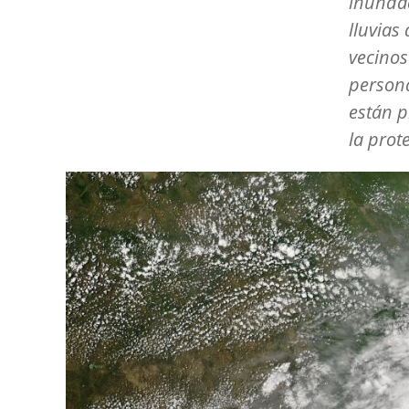
inundac
lluvias
vecinos
persona
están p
la prot
Image