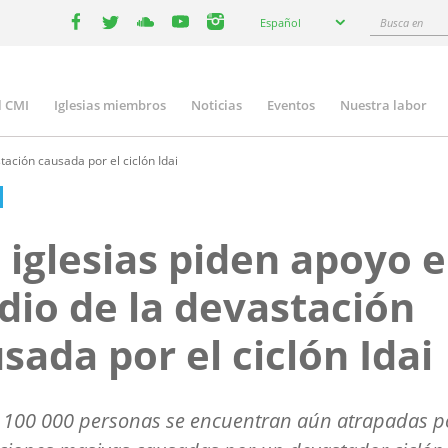
Select
Busca
Español
your
facebook
twitter
youtube
youtube
instagram
en
language
l CMI
Iglesias miembros
Noticias
Eventos
Nuestra labor
n
gation
ación causada por el ciclón Idai
 iglesias piden apoyo 
io de la devastación
sada por el ciclón Idai
 100 000 personas se encuentran aún atrapadas po