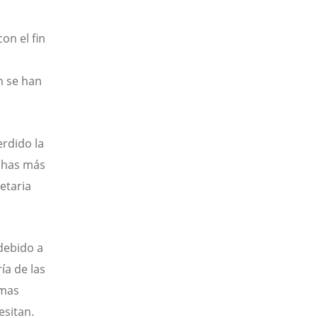
on el fin
n se han
erdido la
chas más
etaria
debido a
ía de las
emas
sitan.