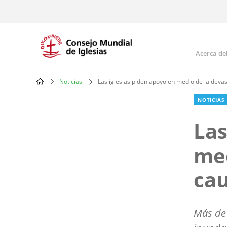
Skip
to
main
content
Acerca de
Mai
navi
Noticias
Las iglesias piden apoyo en medio de la devast
Breadcrumb
NOTICIAS
Las
med
cau
Más de