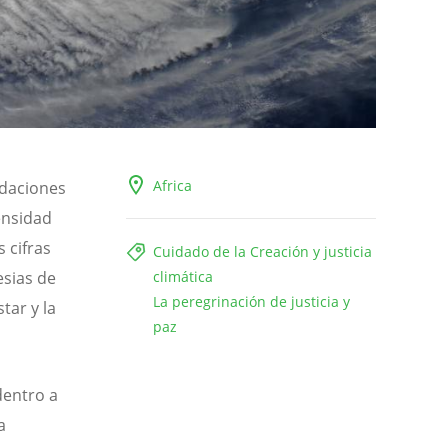
Africa
ndaciones
ensidad
 cifras
Cuidado de la Creación y justicia
esias de
climática
La peregrinación de justicia y
tar y la
paz
dentro a
a