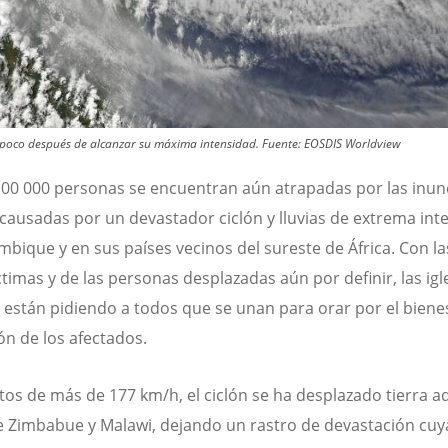
, poco después de alcanzar su máxima intensidad. Fuente: EOSDIS Worldview
00 000 personas se encuentran aún atrapadas por las inu
causadas por un devastador ciclón y lluvias de extrema int
bique y en sus países vecinos del sureste de África. Con las
ctimas y de las personas desplazadas aún por definir, las igl
n están pidiendo a todos que se unan para orar por el bienes
ón de los afectados.
tos de más de 177 km/h, el ciclón se ha desplazado tierra a
e Zimbabue y Malawi, dejando un rastro de devastación cuy