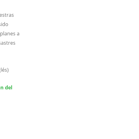
estras
sido
 planes a
sastres
lés)
ón del