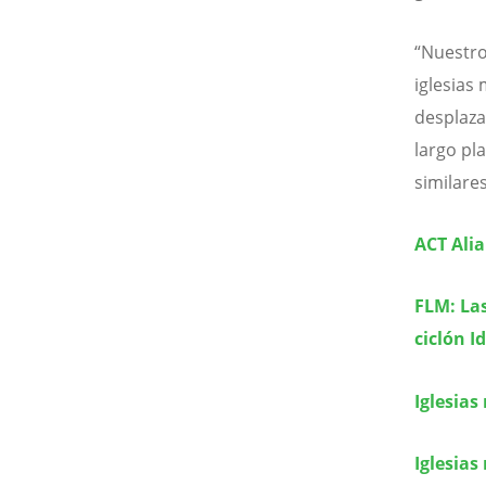
“Nuestro
iglesias
desplaza
largo pl
similares
ACT Alia
FLM: Las
ciclón I
Iglesia
Iglesia