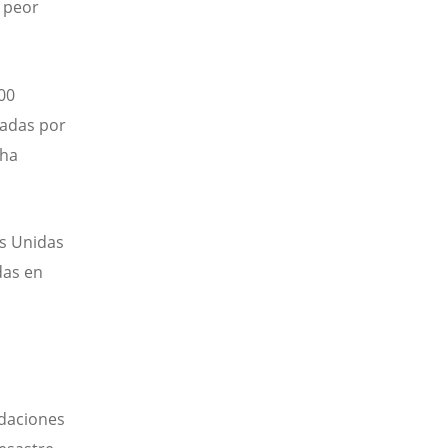
l peor
00
padas por
 ha
es Unidas
das en
ndaciones