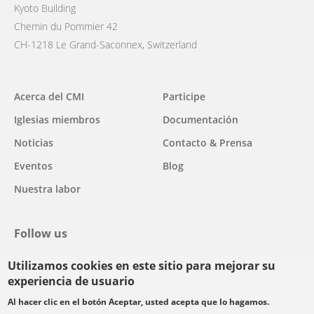
Kyoto Building
Chemin du Pommier 42
CH-1218 Le Grand-Saconnex, Switzerland
Main
Acerca del CMI
Participe
navigation
Iglesias miembros
Documentación
Noticias
Contacto & Prensa
Eventos
Blog
Nuestra labor
Follow us
Utilizamos cookies en este sitio para mejorar su
facebook
twitter
youtube
youtube
instagram
experiencia de usuario
Select
Al hacer clic en el botón Aceptar, usted acepta que lo hagamos.
your