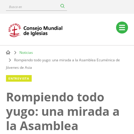
Skip
Busca
to
en
main
content
Main
navigation
Noticias
Breadcrumb
Rompiendo todo yugo: una mirada a la Asamblea Ecuménica de
Jóvenes de Asia
ENTREVISTA
Rompiendo todo
yugo: una mirada a
la Asamblea