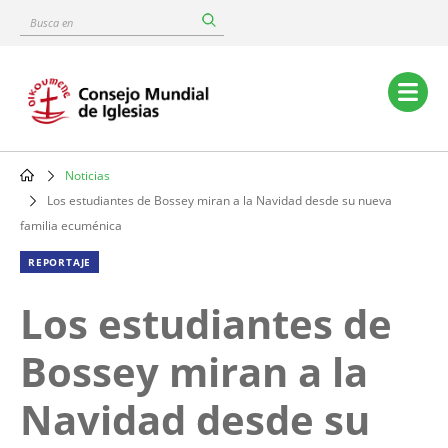
Skip
Busca
to
en
main
content
Main
navigation
Noticias
Breadcrumb
Los estudiantes de Bossey miran a la Navidad desde su nueva
familia ecuménica
REPORTAJE
Los estudiantes de
Bossey miran a la
Navidad desde su