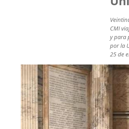
Uni
Veintin
CMI via
y para 
por la 
25 de e
Image