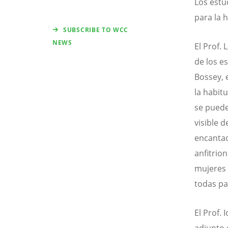
Los estu
para la 
SUBSCRIBE TO WCC
NEWS
El Prof.
de los e
Bossey, 
la habit
se puede
visible 
encantad
anfitrio
mujeres 
todas pa
El Prof.