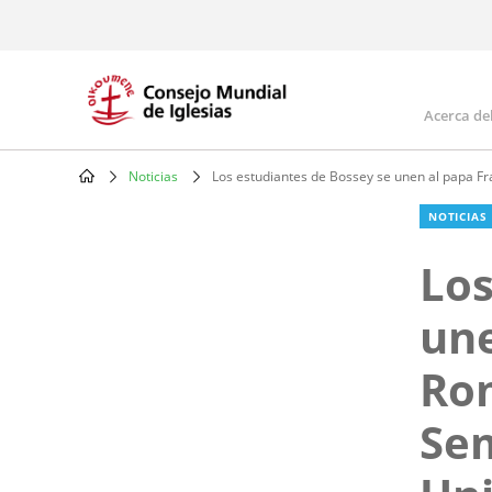
Skip
to
main
content
Acerca de
Mai
navi
Noticias
Los estudiantes de Bossey se unen al papa Fr
Breadcrumb
NOTICIAS
Los
une
Rom
Sem