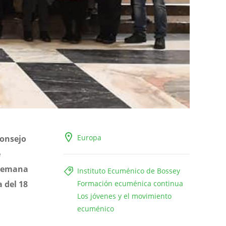
Europa
Consejo
e
 Semana
Instituto Ecuménico de Bossey
a del 18
Formación ecuménica continua
Los jóvenes y el movimiento
ecuménico