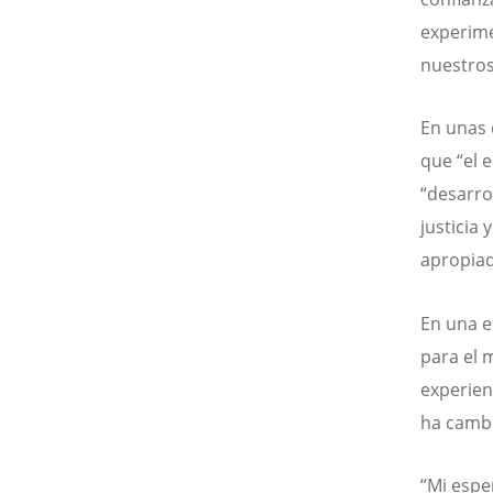
experime
nuestros
En unas 
que “el 
“desarro
justicia
apropiad
En una e
para el 
experien
ha cambi
“Mi espe