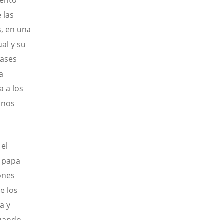
iento
 las
s, en una
al y su
lases
a
a a los
anos
 el
l papa
ones
e los
a y
cuando