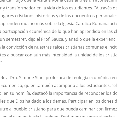
del CMI, dijo que la visita a Roma cada año es un acontecim
r y transformador en la vida de los estudiantes. “A través de
a lugares cristianos históricos y de los encuentros personale
aprenden mucho más sobre la Iglesia Católica Romana actu
 participación ecuménica de lo que han aprendido en las c
un semestre”, dijo el Prof. Sauca, y añadió que la experienci
a la convicción de nuestras raíces cristianas comunes e incit
tes a buscar con aún más intensidad la unidad de los cristi
”.
 Rev. Dra. Simone Sinn, profesora de teología ecuménica en
o Ecuménico, quien también acompañó a los estudiantes, “e
o, en su homilía, destacó la importancia de reconocer los d
ales que Dios ha dado a los demás. Participar en los dones d
tre al pueblo cristiano para que pueda caminar con firmez
a en el camino hacia la unidad. Sentimos una gran alegría 