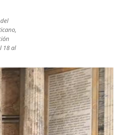
 del
ticano,
ción
l 18 al