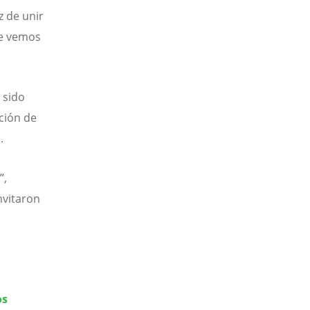
z de unir
ue vemos
 sido
ción de
.
”,
nvitaron
os