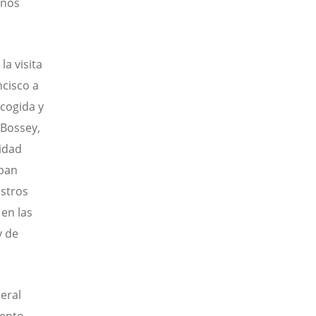
anos
la visita
ncisco a
acogida y
 Bossey,
idad
aban
estros
 en las
y de
neral