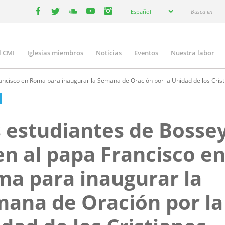
Select
Busca
Español
your
facebook
twitter
youtube
youtube
instagram
en
language
l CMI
Iglesias miembros
Noticias
Eventos
Nuestra labor
n
gation
ancisco en Roma para inaugurar la Semana de Oración por la Unidad de los Cris
 estudiantes de Bossey
n al papa Francisco e
a para inaugurar la
ana de Oración por la