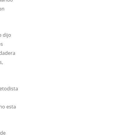
on
 dijo
es
rdadera
s,
etodista
mo esta
 de