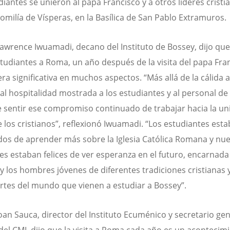
diantes se unieron al papa Francisco y a otros líderes cristi
homilía de Vísperas, en la Basílica de San Pablo Extramuros.
 Lawrence Iwuamadi, decano del Instituto de Bossey, dijo que 
studiantes a Roma, un año después de la visita del papa Fra
era significativa en muchos aspectos. “Más allá de la cálida 
ual hospitalidad mostrada a los estudiantes y al personal de
 sentir ese compromiso continuado de trabajar hacia la un
de los cristianos”, reflexionó Iwuamadi. “Los estudiantes est
os de aprender más sobre la Iglesia Católica Romana y nu
nes estaban felices de ver esperanza en el futuro, encarnada
y los hombres jóvenes de diferentes tradiciones cristianas 
rtes del mundo que vienen a estudiar a Bossey”.
 Ioan Sauca, director del Instituto Ecuménico y secretario ge