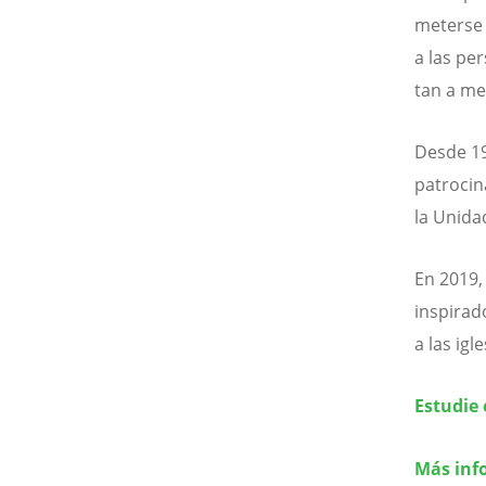
meterse 
a las pe
tan a me
Desde 19
patrocin
la Unidad
En 2019, 
inspirad
a las ig
Estudie 
Más inf