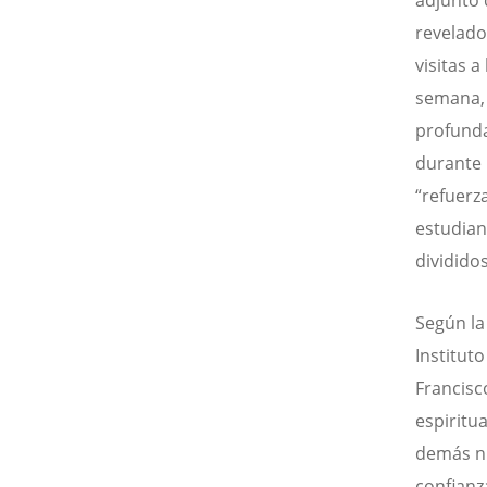
adjunto 
revelado
visitas 
semana, 
profunda
durante 
“refuerz
estudian
divididos
Según la
Institut
Francisc
espiritu
demás nu
confianz