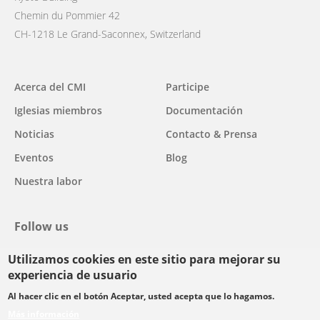
Chemin du Pommier 42
CH-1218 Le Grand-Saconnex, Switzerland
Main
Acerca del CMI
Participe
navigation
Iglesias miembros
Documentación
Noticias
Contacto & Prensa
Eventos
Blog
Nuestra labor
Follow us
Utilizamos cookies en este sitio para mejorar su
facebook
twitter
youtube
youtube
instagram
experiencia de usuario
Select
Al hacer clic en el botón Aceptar, usted acepta que lo hagamos.
your
Más información
Footer