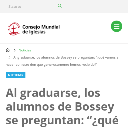
Skip
Busca
to
en
main
content
Main
navigation
Noticias
Breadcrumb
Al graduarse, los alumnos de Bossey se preguntan: “¿qué vamos a
hacer con este don que generosamente hemos recibido?”
NOTICIAS
Al graduarse, los
alumnos de Bossey
se preguntan: “¿qué