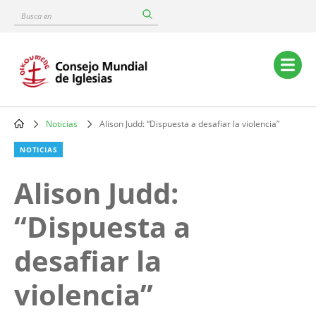
Skip
Busca
to
en
main
content
Main
navigation
Noticias
Alison Judd: “Dispuesta a desafiar la violencia”
Breadcrumb
NOTICIAS
Alison Judd:
“Dispuesta a
desafiar la
violencia”