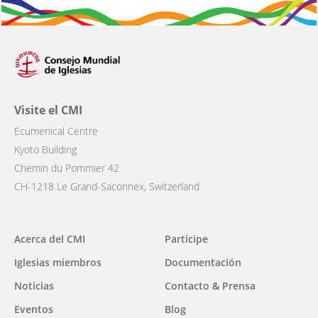
Visite el CMI
Ecumenical Centre
Kyoto Building
Chemin du Pommier 42
CH-1218 Le Grand-Saconnex, Switzerland
Main
Acerca del CMI
Participe
navigation
Iglesias miembros
Documentación
Noticias
Contacto & Prensa
Eventos
Blog