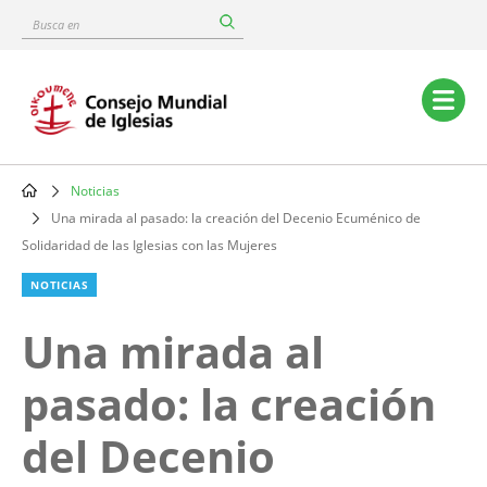
Skip
Busca
to
en
main
content
Main
navigation
Noticias
Breadcrumb
Una mirada al pasado: la creación del Decenio Ecuménico de
Solidaridad de las Iglesias con las Mujeres
NOTICIAS
Una mirada al
pasado: la creación
del Decenio