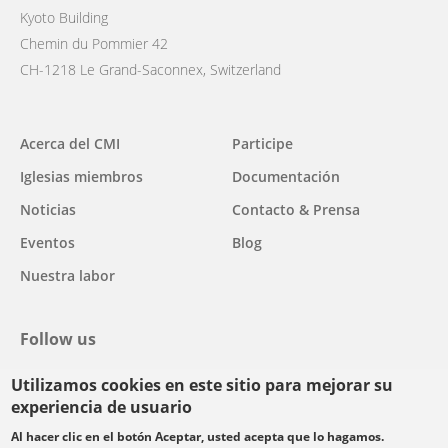
Kyoto Building
Chemin du Pommier 42
CH-1218 Le Grand-Saconnex, Switzerland
Main
Acerca del CMI
Participe
navigation
Iglesias miembros
Documentación
Noticias
Contacto & Prensa
Eventos
Blog
Nuestra labor
Follow us
Utilizamos cookies en este sitio para mejorar su
facebook
twitter
youtube
youtube
instagram
experiencia de usuario
Select
Al hacer clic en el botón Aceptar, usted acepta que lo hagamos.