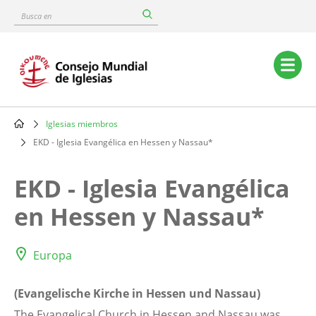
Skip
Busca
to
en
main
content
Main
navigation
Iglesias miembros
Breadcrumb
EKD - Iglesia Evangélica en Hessen y Nassau*
EKD - Iglesia Evangélica
en Hessen y Nassau*
Europa
(Evangelische Kirche in Hessen und Nassau)
The Evangelical Church in Hessen and Nassau was