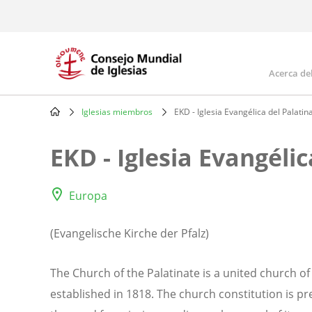
Skip
to
main
content
Acerca de
Mai
navi
Iglesias miembros
EKD - Iglesia Evangélica del Palati
Breadcrumb
EKD - Iglesia Evangéli
Europa
(Evangelische Kirche der Pfalz)
The Church of the Palatinate is a united church o
established in 1818. The church constitution is pr