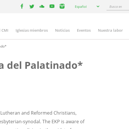
Select
Busca
Español
your
facebook
twitter
youtube
youtube
instagram
en
language
l CMI
Iglesias miembros
Noticias
Eventos
Nuestra labor
n
gation
nado*
ca del Palatinado*
f Lutheran and Reformed Christians,
esbyterian-synodal. The EKP is aware of