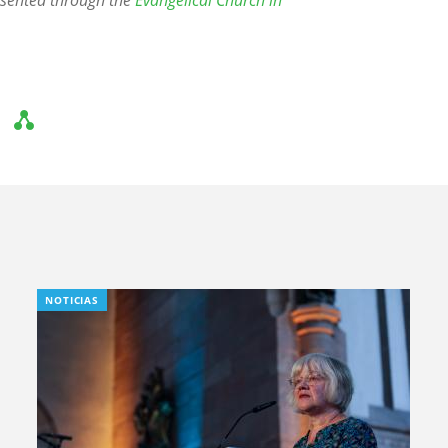
esented through the
Evangelical Church in
NOTICIAS