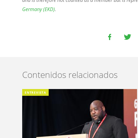
and is therefore not counted as a member but is repr
Germany (EKD)
.
Contenidos relacionados
ENTREVISTA