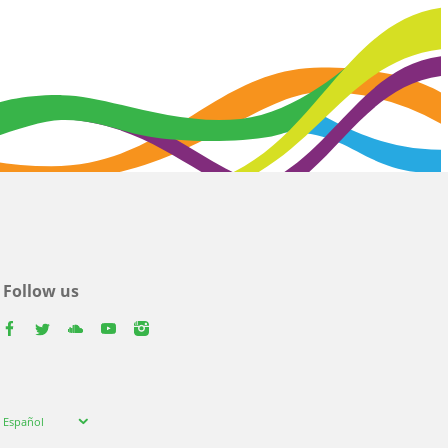
Follow us
facebook
twitter
youtube
youtube
instagram
Select
Español
your