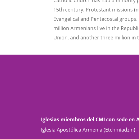
Catholic Church has had a minority 
15th century. Protestant missions (ma
Evangelical and Pentecostal groups. 
million Armenians live in the Republ
Union, and another three million in 
Iglesias miembros del CMI con sede en
Iglesia Apostólica Armenia (Etchmiadzin)