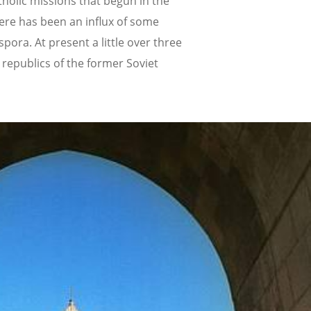
holic missions that begun in the
here has been an influx of some
pora. At present a little over three
 republics of the former Soviet