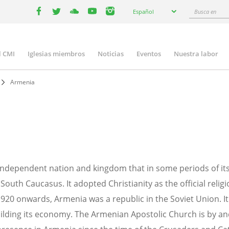
Select
Busca
Español
your
facebook
twitter
youtube
youtube
instagram
en
language
l CMI
Iglesias miembros
Noticias
Eventos
Nuestra labor
n
gation
Armenia
ndependent nation and kingdom that in some periods of its
South Caucasus. It adopted Christianity as the official relig
1920 onwards, Armenia was a republic in the Soviet Union. I
uilding its economy. The Armenian Apostolic Church is by an