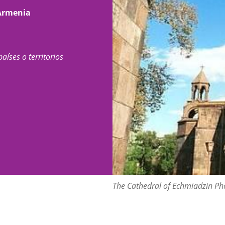
 Armenia
países o territorios
The Cathedral of Echmiadzin Ph