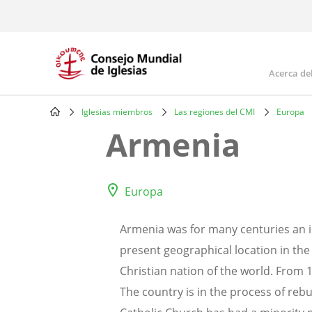
Skip
to
main
content
Acerca de
Mai
navi
Iglesias miembros
Las regiones del CMI
Europa
Breadcrumb
Armenia
Europa
Armenia was for many centuries an i
present geographical location in the 
Christian nation of the world. From 
The country is in the process of reb