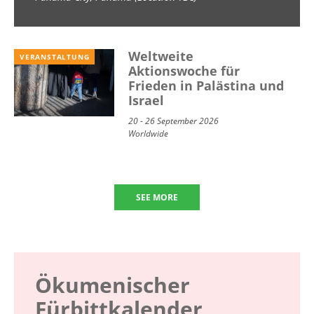
School) 2026
Weltweite
VERANSTALTUNG
Aktionswoche für
Frieden in Palästina und
Israel
20 - 26 September 2026
Worldwide
SEE MORE
Ökumenischer
Fürbittkalender