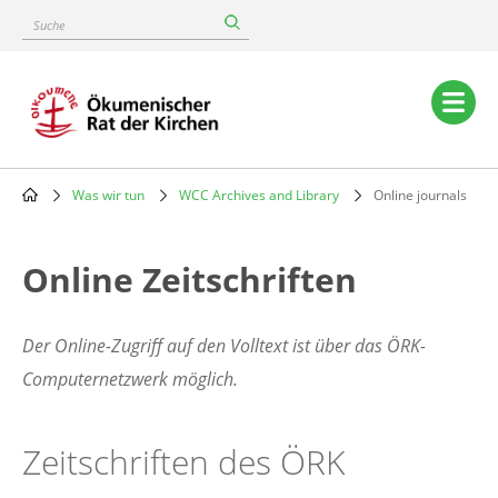
Skip
Suche
to
main
content
Main
navigation
Was wir tun
WCC Archives and Library
Online journals
Breadcrumb
Online Zeitschriften
Der Online-Zugriff auf den Volltext ist über das ÖRK-
Computernetzwerk möglich.
Zeitschriften des ÖRK