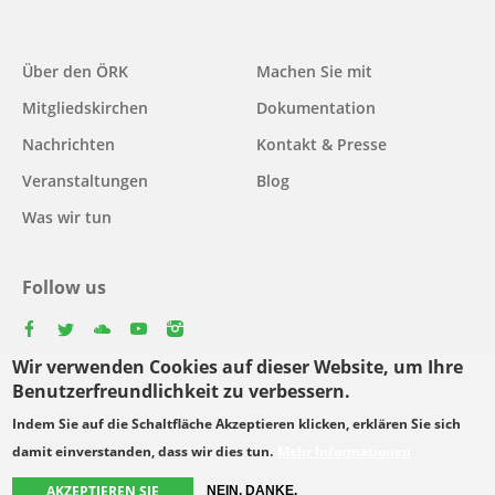
Main
Über den ÖRK
Machen Sie mit
navigation
Mitgliedskirchen
Dokumentation
Nachrichten
Kontakt & Presse
Veranstaltungen
Blog
Was wir tun
Follow us
facebook
twitter
youtube
youtube
instagram
Wir verwenden Cookies auf dieser Website, um Ihre
Select
Benutzerfreundlichkeit zu verbessern.
your
Indem Sie auf die Schaltfläche Akzeptieren klicken, erklären Sie sich
Footer
language
© Copyright WCC 2026
Bedingungen für die Nutzung
damit einverstanden, dass wir dies tun.
Mehr Informationen
menu
Datenschutzgrundsätze
AKZEPTIEREN SIE
NEIN, DANKE.