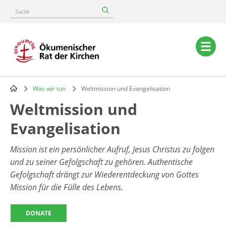
Skip
Suche
to
main
content
Main
navigation
Was wir tun
Weltmission und Evangelisation
Breadcrumb
Weltmission und
Evangelisation
Mission ist ein persönlicher Aufruf, Jesus Christus zu folgen
und zu seiner Gefolgschaft zu gehören. Authentische
Gefolgschaft drängt zur Wiederentdeckung von Gottes
Mission für die Fülle des Lebens.
DONATE