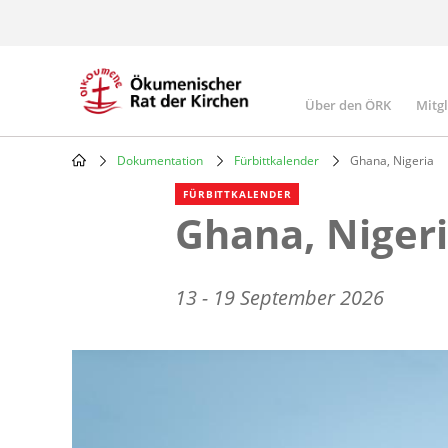
Skip
to
main
content
Über den ÖRK
Mitg
Main
navigatio
Dokumentation
Fürbittkalender
Ghana, Nigeria
Breadcrumb
FÜRBITTKALENDER
Ghana, Niger
13 - 19 September 2026
Image